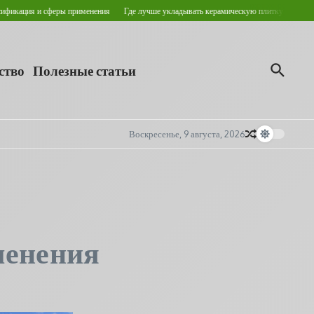
ия и сферы применения
Где лучше укладывать керамическую плитку для пола?
Кр
ство
Полезные статьи
Воскресенье, 9 августа, 2026
менения