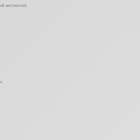
ой местности).
и.