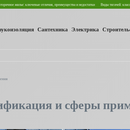
е жилье: ключевые отличия, преимущества и недостатки
Виды тягачей: классификац
звукоизоляция
Сантехника
Электрика
Строитель
нения
сификация и сферы при