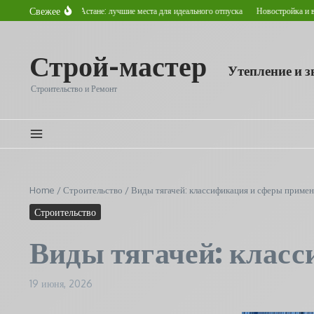
Перейти к содержанию
Свежее
хнуть летом в Астане: лучшие места для идеального отпуска
Новостройка и вторично
Строй-мастер
Утепление и 
Строительство и Ремонт
Home
/
Строительство
/
Виды тягачей: классификация и сферы приме
Строительство
Виды тягачей: клас
19 июня, 2026