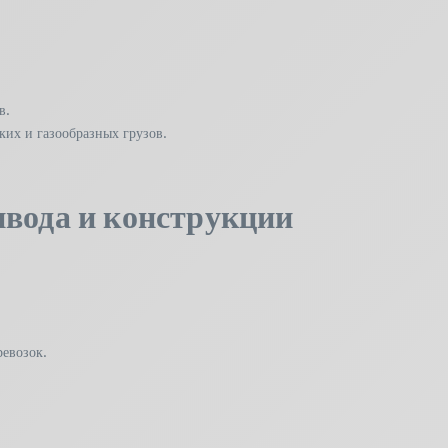
в.
их и газообразных грузов.
ивода и конструкции
евозок.