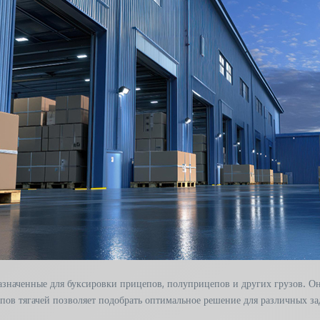
значенные для буксировки прицепов, полуприцепов и других грузов. Он
пов тягачей позволяет подобрать оптимальное решение для различных зад