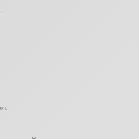
.
зки.