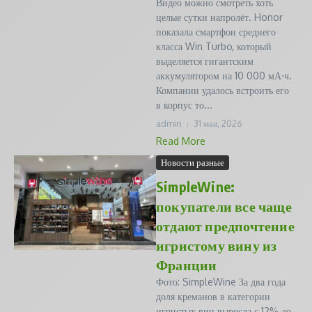
Видео можно смотреть хоть
целые сутки напролёт. Honor
показала смартфон среднего
класса Win Turbo, который
выделяется гигантским
аккумулятором на 10 000 мА⋅ч.
Компании удалось встроить его
в корпус то...
admin
31 мая, 2026
Read More
Новости разные
SimpleWine:
покупатели все чаще
отдают предпочтение
игристому вину из
Франции
Фото: SimpleWine За два года
доля креманов в категории
игристых вин выросла с 12% до