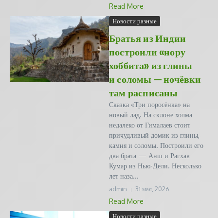
Read More
Новости разные
Братья из Индии
построили «нору
хоббита» из глины
и соломы — ночёвки
там расписаны
Сказка «Три поросёнка» на
новый лад. На склоне холма
недалеко от Гималаев стоит
причудливый домик из глины,
камня и соломы. Построили его
два брата — Анш и Рагхав
Кумар из Нью-Дели. Несколько
лет наза...
admin
31 мая, 2026
Read More
Новости разные