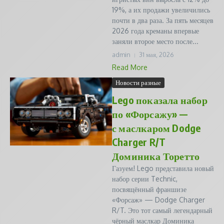
19%, а их продажи увеличились
почти в два раза. За пять месяцев
2026 года креманы впервые
заняли второе место после...
admin
31 мая, 2026
Read More
Новости разные
Lego показала набор
по «Форсажу» —
с маслкаром Dodge
Charger R/T
Доминика Торетто
Газуем! Lego представила новый
набор серии Technic,
посвящённый франшизе
«Форсаж» — Dodge Charger
R/T. Это тот самый легендарный
чёрный маслкар Доминика