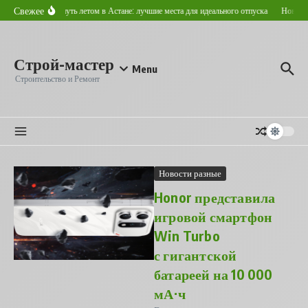
Перейти к содержанию
Свежее
Где отдохнуть летом в Астане: лучшие места для идеального отпуска
Новостро
Строй-мастер
Menu
Строительство и Ремонт
Новости разные
Honor представила
игровой смартфон
Win Turbo
с гигантской
батареей на 10 000
мА⋅ч