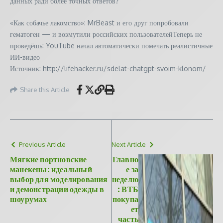
данных ради более точных ответов?
«Как собачье лакомство»: MrBeast и его друг попробовали
гематоген — и возмутили российских пользователейТеперь не
проведёшь: YouTube начал автоматически помечать реалистичные
ИИ-видео
Источник: http://lifehacker.ru/sdelat-chatgpt-svoim-klonom/
Share this Article
Previous Article
Next Article
Мягкие портновские
Главно
манекены: идеальный
е за
выбор для моделирования
неделю
и демонстрации одежды в
: ВТБ
шоурумах
покупа
ет
часть