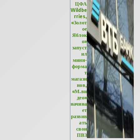
ЦФА
Wildbe
rries,
«Золот
ое
Яблок
о»
запуст
ил
мини-
форма
т
магази
нов,
«М.ви
део»
начина
ет
развив
ать
свои
ПВЗ