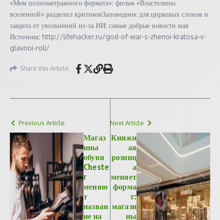
«Мем полнометражного формата»: фильм «Властелины
вселенной» разделил критиковЗаповедник для цирковых слонов и
защита от увольнений из-за ИИ: самые добрые новости мая
Источник: http://lifehacker.ru/god-of-war-s-zhenoi-kratosa-v-
glavnoi-roli/
Share this Article
Previous Article
Next Article
Магаз
Книжн
ины
ая
обуви
розниц
Cheste
а
r
меняет
меняю
форма
т
т:
назван
магази
ие на
ны