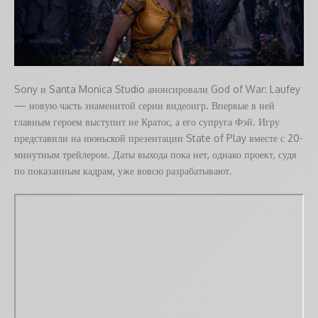
Sony и Santa Monica Studio анонсировали God of War: Laufey
— новую часть знаменитой серии видеоигр. Впервые в ней
главным героем выступит не Кратос, а его супруга Фэй. Игру
представили на июньской презентации State of Play вместе с 20-
минутным трейлером. Даты выхода пока нет, однако проект, судя
по показанным кадрам, уже вовсю разрабатывают.