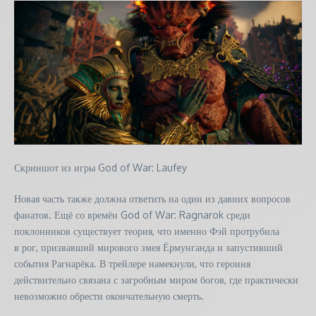
Скриншот из игры God of War: Laufey
Новая часть также должна ответить на один из давних вопросов
фанатов. Ещё со времён God of War: Ragnarok среди
поклонников существует теория, что именно Фэй протрубила
в рог, призвавший мирового змея Ёрмунганда и запустивший
события Рагнарёка. В трейлере намекнули, что героиня
действительно связана с загробным миром богов, где практически
невозможно обрести окончательную смерть.