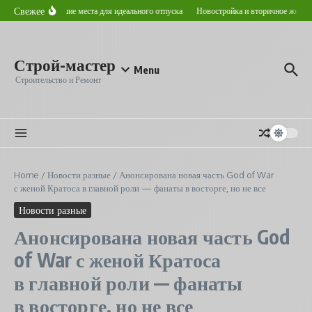
Перейти к содержанию
Свежее
 в Астане: лучшие места для идеального отпуска
Новостройка и вторичное жилье: кл
Строй-мастер
Menu
Строительство и Ремонт
Home
/
Новости разные
/
Анонсирована новая часть God of War
с женой Кратоса в главной роли — фанаты в восторге, но не все
Новости разные
Анонсирована новая часть God
of War с женой Кратоса
в главной роли — фанаты
в восторге, но не все