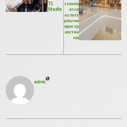
TJ
станов
Studio
ятся
культу
рными
простр
анства
ми
admin