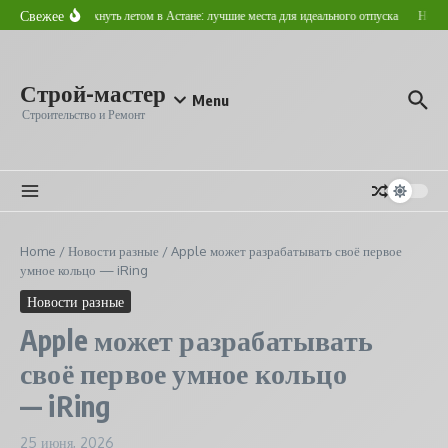
Перейти к содержанию
Свежее
Где отдохнуть летом в Астане: лучшие места для идеального отпуска
Новост
Строй-мастер
Menu
Строительство и Ремонт
Home
/
Новости разные
/
Apple может разрабатывать своё первое
умное кольцо — iRing
Новости разные
Apple может разрабатывать
своё первое умное кольцо
— iRing
25 июня, 2026