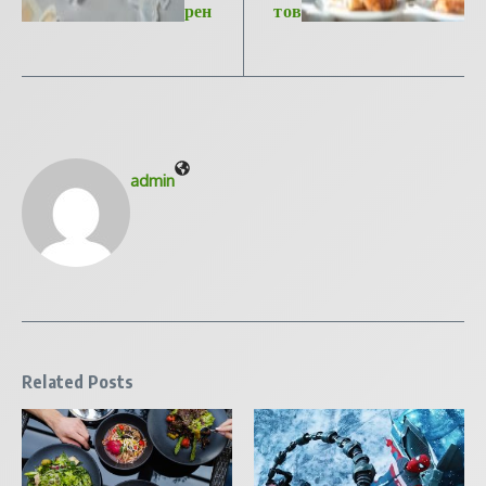
рен
тов
admin
Related Posts