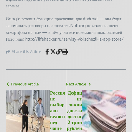
заранее.
Google готовит функцию прослушки для Android — она будет
запоминать разговоры пользователяNothing показала концепт
«смартфона мечты» — в нём учли все пожелания пользователей
Источник: http://lifehacker.ru/servisy-vk-ischezli-iz-app-store/
Share this Article
Previous Article
Next Article
Россия
Дефиц
не
ит
выбир
ликви
ают
дности
велоси
достиг
пед
2 трлн
чаще
рублей