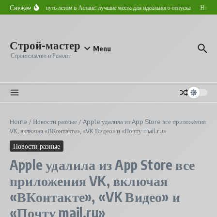
Перейти к содержанию
Свежее
Где отдохнуть летом в Астане: лучшие места для идеального отпуска
Новостр
Строй-мастер
Menu
Строительство и Ремонт
Home
/
Новости разные
/
Apple удалила из App Store все приложения
VK, включая «ВКонтакте», «VK Видео» и «Почту mail.ru»
Новости разные
Apple удалила из App Store все
приложения VK, включая
«ВКонтакте», «VK Видео» и
«Почту mail.ru»