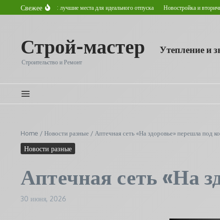
Перейти к содержанию
Свежее
етом в Астане: лучшие места для идеального отпуска
Новостройка и вторичное жилье
Строй-мастер
Утепление и 
Строительство и Ремонт
Home
/
Новости разные
/
Аптечная сеть «На здоровье» перешла под к
Новости разные
Аптечная сеть «На з
30 июня, 2026