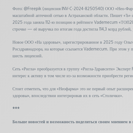
Фото: @Freepik (лицензия INV-C-2024-8250540) ООО «Нео‑Фарм
масштабной аптечной сетью в Астраханской области. Пишет «Ъ» с
2025 года заняла 112‑ю позицию в рейтинге Vademecum «ТОП200 
строчке — её выручка по итогам года достигла 114,3 млрд рубле
Новое ООО «На здоровье», зарегистрированное в 2025 году Ольг
Росздравнадзора, на которые ссылается Vademecum. При этом у 
шесть лицензий.
Сеть «Ригла» преобразуется в группу «Ригла‑Здравсити» Экспер
интерес к активу в том числе из‑за возможности приобрести реги
Стоит отметить, что для «Неофарма» это не первый опыт расшире
здоровы», впоследствии интегрировав их в сеть «Столички».
***
Больше новостей и возможность поделиться своим мнением в