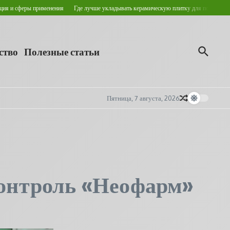
еры применения
Где лучше укладывать керамическую плитку для пола?
Кровельны
ство
Полезные статьи
Пятница, 7 августа, 2026
контроль «Неофарм»