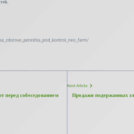
тей.
et_na_zdorove_pereshla_pod_kontrol_neo_farm/
Next Article
т перед собеседованием
Продажи подержанных эл