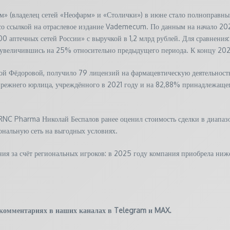
» (владелец сетей «Неофарм» и «Столички») в июне стало полноправн
о ссылкой на отраслевое издание Vademecum. По данным на начало 2026 
аптечных сетей России» с выручкой в 1,2 млрд рублей. Для сравнения: 
й, увеличившись на 25% относительно предыдущего периода. К концу 202
ой Фёдоровой, получило 79 лицензий на фармацевтическую деятельность
прежнего юрлица, учреждённого в 2021 году и на 82,88% принадлежащег
т RNC Pharma Николай Беспалов ранее оценил стоимость сделки в диап
ональную сеть на выгодных условиях.
ния за счёт региональных игроков: в 2025 году компания приобрела ниж
 комментариях в наших каналах в
Telegram
и
MAX
.