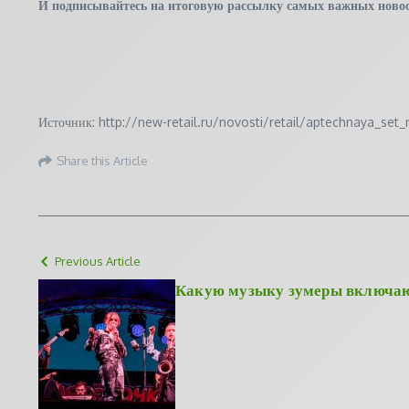
И
подписывайтесь
на итоговую рассылку самых важных новос
Источник: http://new-retail.ru/novosti/retail/aptechnaya_s
Share this Article
Previous Article
Какую музыку зумеры включаю