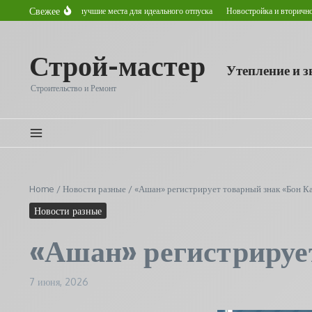
Перейти к содержанию
Свежее
ом в Астане: лучшие места для идеального отпуска
Новостройка и вторичное жилье: 
Строй-мастер
Утепление и 
Строительство и Ремонт
Home
/
Новости разные
/
«Ашан» регистрирует товарный знак «Бон К
Новости разные
«Ашан» регистрируе
7 июня, 2026