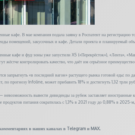
нные кафе. В мае компания подала заявку в Роспатент на регистрацию т
аренды помещений, закусочных и кафе. Детали проекта и планируемый об
енные кафе и фуд-зоны уже запустили X5 («Перекрёсток»), «Лента», «М
т жёстче контролировать качество, что даёт им серьёзное преимущество
тся запрыгнуть «в последний вагон» растущего рынка готовой еды: по 
т, по прогнозу Infoline, может прибавить 18% и достигнуть 1,32 трлн ру
 невозможность вывести дивиденды за рубеж заставляет иностранные к
ке продуктов питания сократилась с 1,3% в 2021 году до 0,88% в 2025-м
 комментариях в наших каналах в
Telegram
и
MAX
.