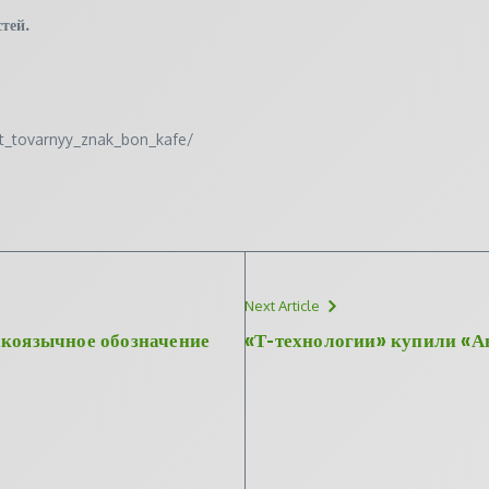
тей.
uet_tovarnyy_znak_bon_kafe/
Next Article
скоязычное обозначение
«Т-технологии» купили «Ав