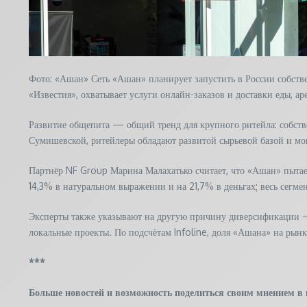
Фото: «Ашан» Сеть «Ашан» планирует запустить в России собстве
«Известия», охватывает услуги онлайн-заказов и доставки еды, 
Развитие общепита — общий тренд для крупного ритейла: собств
Сумишевской, ритейлеры обладают развитой сырьевой базой и могу
Партнёр NF Group Марина Малахатько считает, что «Ашан» пытае
14,3% в натуральном выражении и на 21,7% в деньгах; весь сегмен
Эксперты также указывают на другую причину диверсификации —
локальные проекты. По подсчётам Infoline, доля «Ашана» на рын
***
Больше новостей и возможность поделиться своим мнением в