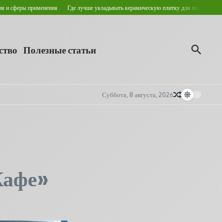
ы применения
Где лучше укладывать керамическую плитку для пола?
Кровельные 
ство
Полезные статьи
Суббота, 8 августа, 2026
Кафе»