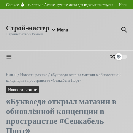
Перейти к содержанию
Свежее
Где отдохнуть летом в Астане: лучшие места для идеального отпуска
Новостройк
Строй-мастер
Menu
Строительство и Ремонт
Home
/
Новости разные
/
«Буквоед» открыл магазин в обновлённой
концепции в пространстве «Севкабель Порт»
Новости разные
«Буквоед» открыл магазин в
обновлённой концепции в
пространстве «Севкабель
Порт»