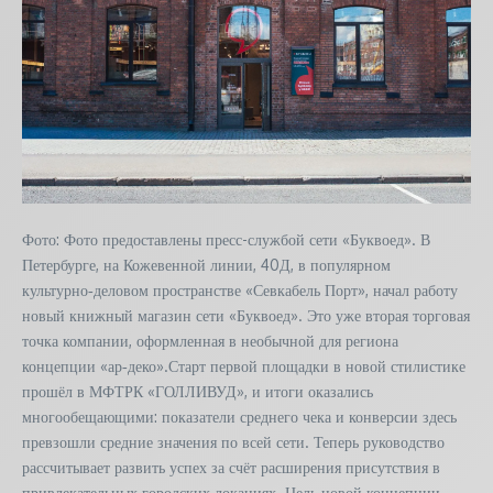
Фото: Фото предоставлены пресс-службой сети «Буквоед». В
Петербурге, на Кожевенной линии, 40Д, в популярном
культурно‑деловом пространстве «Севкабель Порт», начал работу
новый книжный магазин сети «Буквоед». Это уже вторая торговая
точка компании, оформленная в необычной для региона
концепции «ар‑деко».Старт первой площадки в новой стилистике
прошёл в МФТРК «ГОЛЛИВУД», и итоги оказались
многообещающими: показатели среднего чека и конверсии здесь
превзошли средние значения по всей сети. Теперь руководство
рассчитывает развить успех за счёт расширения присутствия в
привлекательных городских локациях. Цель новой концепции —