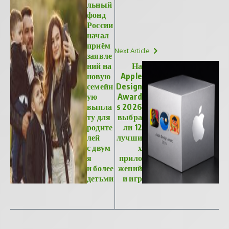
льный
фонд
России
начал
приём
Next Article
заявле
ний на
На
новую
Apple
семейн
Design
ую
Award
выпла
s 2026
ту для
выбра
родите
ли 12
лей
лучши
с двум
х
я
прило
и более
жений
детьми
и игр