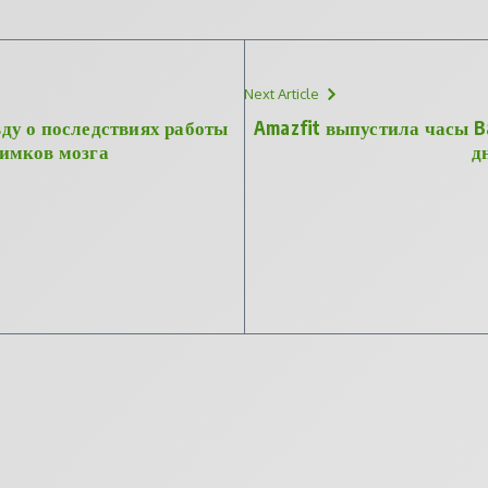
Next Article
ду о последствиях работы
Amazfit выпустила часы Ba
имков мозга
д