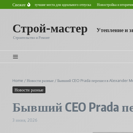
Перейти к содержанию
Свежее
летом в Астане: лучшие места для идеального отпуска
Новостройка и вторичное жиль
Строй-мастер
Утепление и 
Строительство и Ремонт
Home
/
Новости разные
/
Бывший CEO Prada перешел в Alexander 
Новости разные
Бывший CEO Prada пе
3 июня, 2026