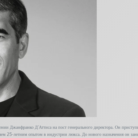
ии Джанфранко Д’Аттиса на пост генерального директора. Он приступит
е чем 25-летним опытом в индустрии люкса. До нового назначения он за