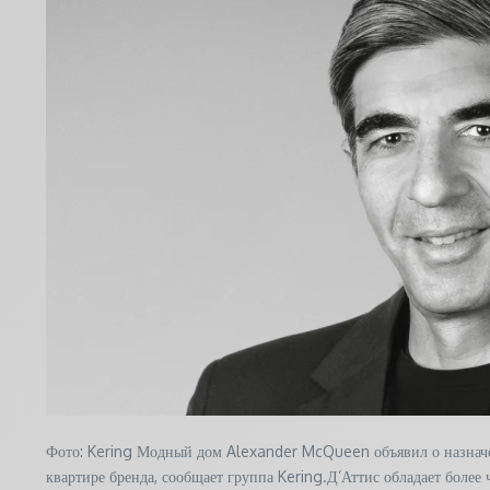
Фото: Kering Модный дом Alexander McQueen объявил о назначен
квартире бренда, сообщает группа Kering.Д’Аттис обладает боле