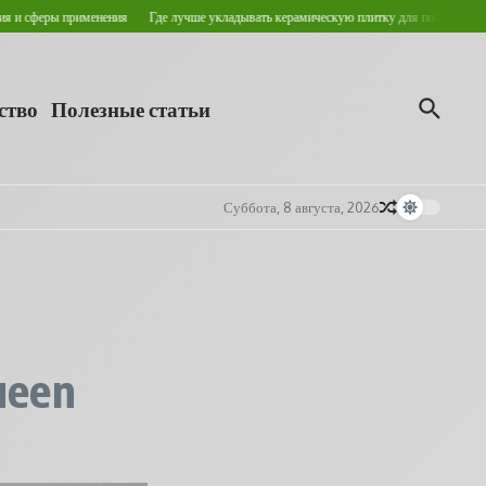
феры применения
Где лучше укладывать керамическую плитку для пола?
Кровельн
ство
Полезные статьи
Суббота, 8 августа, 2026
ueen