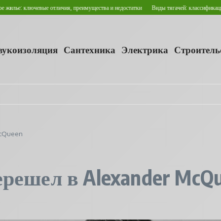
е: ключевые отличия, преимущества и недостатки
Виды тягачей: классификация и с
звукоизоляция
Сантехника
Электрика
Строитель
McQueen
решел в Alexander McQ