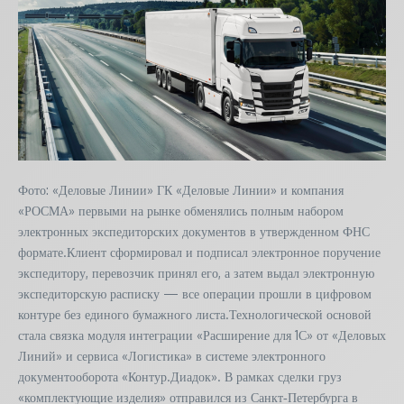
Фото: «Деловые Линии» ГК «Деловые Линии» и компания
«РОСМА» первыми на рынке обменялись полным набором
электронных экспедиторских документов в утвержденном ФНС
формате.Клиент сформировал и подписал электронное поручение
экспедитору, перевозчик принял его, а затем выдал электронную
экспедиторскую расписку — все операции прошли в цифровом
контуре без единого бумажного листа.Технологической основой
стала связка модуля интеграции «Расширение для 1С» от «Деловых
Линий» и сервиса «Логистика» в системе электронного
документооборота «Контур.Диадок». В рамках сделки груз
«комплектующие изделия» отправился из Санкт‑Петербурга в