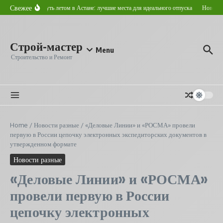
Перейти к содержанию
Свежее
Где отдохнуть летом в Астане: лучшие места для идеального отпуска
Новострой
Строй-мастер
Menu
Строительство и Ремонт
Home
/
Новости разные
/
«Деловые Линии» и «РОСМА» провели
первую в России цепочку электронных экспедиторских документов в
утвержденном формате
Новости разные
«Деловые Линии» и «РОСМА»
провели первую в России
цепочку электронных