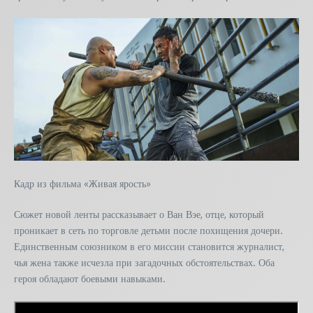
Кадр из фильма «Живая ярость»
Сюжет новой ленты рассказывает о Ван Вэе, отце, который
проникает в сеть по торговле детьми после похищения дочери.
Единственным союзником в его миссии становится журналист,
чья жена также исчезла при загадочных обстоятельствах. Оба
героя обладают боевыми навыками.