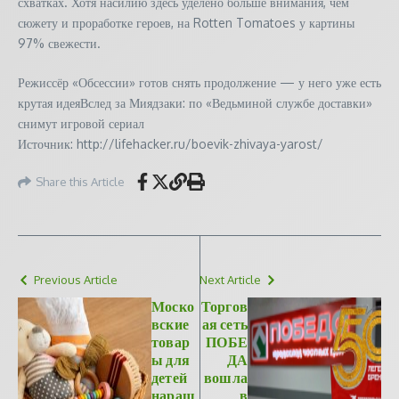
схватках. Хотя насилию здесь уделено больше внимания, чем
сюжету и проработке героев, на Rotten Tomatoes у картины
97% свежести.
Режиссёр «Обсессии» готов снять продолжение — у него уже есть
крутая идеяВслед за Миядзаки: по «Ведьминой службе доставки»
снимут игровой сериал
Источник: http://lifehacker.ru/boevik-zhivaya-yarost/
Share this Article
Previous Article
Next Article
Моско
Торгов
вские
ая сеть
товар
ПОБЕ
ы для
ДА
детей
вошла
наращ
в