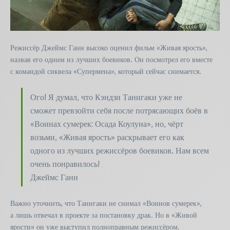
Режиссёр Джеймс Ганн высоко оценил фильм «Живая ярость»,
назвав его одним из лучших боевиков. Он посмотрел его вместе
с командой сиквела «Супермена», который сейчас снимается.
Ого! Я думал, что Кэндзи Танигаки уже не
сможет превзойти себя после потрясающих боёв в
«Воинах сумерек: Осада Коулуна», но, чёрт
возьми, «Живая ярость» раскрывает его как
одного из лучших режиссёров боевиков. Нам всем
очень понравилось!
Джеймс Ганн
Важно уточнить, что Танигаки не снимал «Воинов сумерек»,
а лишь отвечал в проекте за постановку драк. Но в «Живой
ярости» он уже выступил полноправным режиссёром.