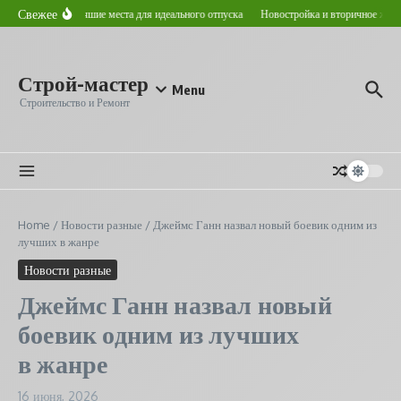
Перейти к содержанию
Свежее
етом в Астане: лучшие места для идеального отпуска
Новостройка и вторичное жилье
Строй-мастер
Menu
Строительство и Ремонт
Home
/
Новости разные
/
Джеймс Ганн назвал новый боевик одним из
лучших в жанре
Новости разные
Джеймс Ганн назвал новый
боевик одним из лучших
в жанре
16 июня, 2026