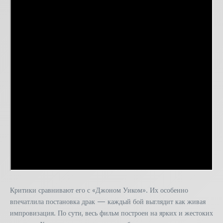
Критики сравнивают его с «Джоном Уиком». Их особенно
впечатлила постановка драк — каждый бой выглядит как живая
импровизация. По сути, весь фильм построен на ярких и жестоких