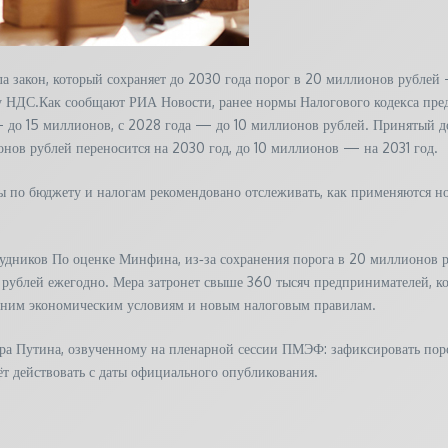
 закон, который сохраняет до 2030 года порог в 20 миллионов рублей
 НДС.Как сообщают РИА Новости, ранее нормы Налогового кодекса пред
 до 15 миллионов, с 2028 года — до 10 миллионов рублей. Принятый до
нов рублей переносится на 2030 год, до 10 миллионов — на 2031 год.
ы по бюджету и налогам рекомендовано отслеживать, как применяются но
удников По оценке Минфина, из‑за сохранения порога в 20 миллионов р
ублей ежегодно. Мера затронет свыше 360 тысяч предпринимателей, ко
ешним экономическим условиям и новым налоговым правилам.
а Путина, озвученному на пленарной сессии ПМЭФ: зафиксировать пор
ёт действовать с даты официального опубликования.