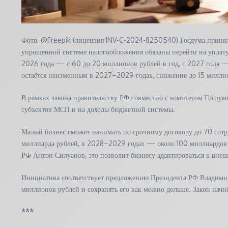
Фото: @Freepik (лицензия INV-C-2024-8250540) Госдума приняла
упрощённой системе налогообложения обязаны перейти на уплату
2026 года — с 60 до 20 миллионов рублей в год, с 2027 года —
остаётся неизменным в 2027–2029 годах, снижение до 15 миллио
В рамках закона правительству РФ совместно с комитетом Госдум
субъектов МСП и на доходы бюджетной системы.
Малый бизнес сможет нанимать по срочному договору до 70 сотр
миллиарда рублей, в 2028–2029 годах — около 100 миллиардов р
РФ Антон Силуанов, это позволит бизнесу адаптироваться к вн
Инициатива соответствует предложению Президента РФ Владимир
миллионов рублей и сохранять его как можно дольше. Закон начн
***