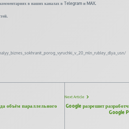
 комментариях в наших каналах в
Telegram
и
MAX
.
тей.
_malyy_biznes_sokhranit_porog_vyruchki_v_20_mln_rubley_dlya_usn/
Next Article
ода объём параллельного
Google разрешит разработ
Google P