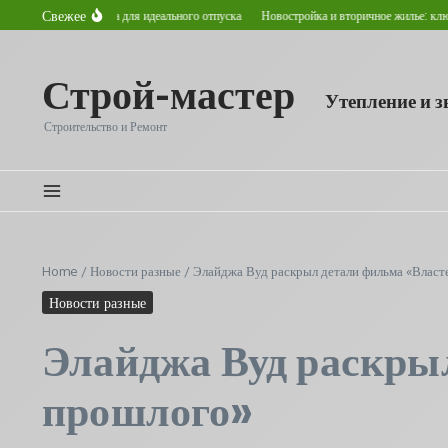
Перейти к содержанию
Свежее
е места для идеального отпуска
Новостройка и вторичное жилье: ключевые отличия,
Строй-мастер
Утепление и 
Строительство и Ремонт
Home
/
Новости разные
/
Элайджа Вуд раскрыл детали фильма «Власте
Новости разные
Элайджа Вуд раскрыл
прошлого»