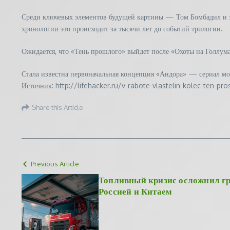
Среди ключевых элементов будущей картины — Том Бомбадил и злы
хронологии это происходит за тысячи лет до событий трилогии.
Ожидается, что «Тень прошлого» выйдет после «Охоты на Голлума»
Стала известна первоначальная концепция «Андора» — сериал м
Источник: http://lifehacker.ru/v-rabote-vlastelin-kolec-ten-pr
Share this Article
Previous Article
Топливный кризис осложнил гр
Россией и Китаем