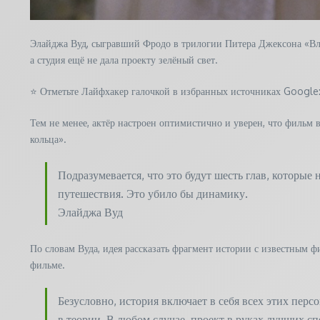
Элайджа Вуд, сыгравший Фродо в трилогии Питера Джексона «Вла
а студия ещё не дала проекту зелёный свет.
⭐ Отметьте Лайфхакер галочкой в избранных источниках Google: 
Тем не менее, актёр настроен оптимистично и уверен, что фильм 
кольца».
Подразумевается, что это будут шесть глав, которые
путешествия. Это убило бы динамику.
Элайджа Вуд
По словам Вуда, идея рассказать фрагмент истории с известным 
фильме.
Безусловно, история включает в себя всех этих пер
в теории. В любом случае, проект в руках лучших с