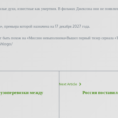
е духи, известные как умертвия. В фильмах Джексона они не появлялис
, премьера которой назначена на 17 декабря 2027 года.
ог быть похож на «Миссию невыполнима»Вышел первый тизер сериала «Т
oshlogo/
Next Article
узоперевозки между
Россия поставил