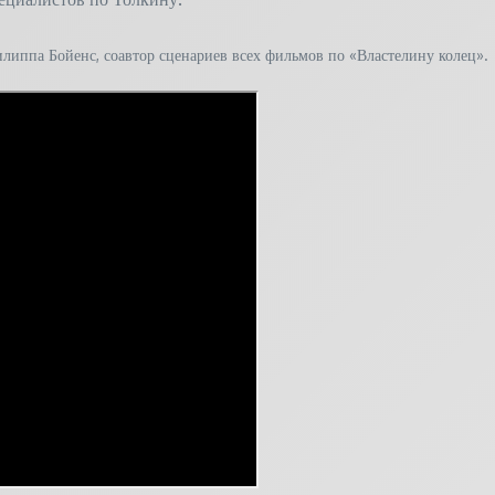
илиппа Бойенс, соавтор сценариев всех фильмов по «Властелину колец».