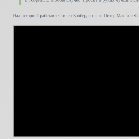
Над историей работают Стивен Колбер, его сын Питер МакГи и Ф