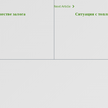
Next Article
честве залога
Ситуация с топл