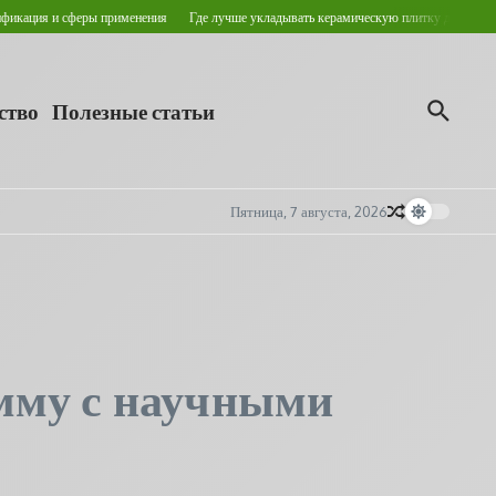
феры применения
Где лучше укладывать керамическую плитку для пола?
Кровельн
ство
Полезные статьи
Пятница, 7 августа, 2026
мму с научными