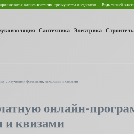
е: ключевые отличия, преимущества и недостатки
Виды тягачей: классификация и с
звукоизоляция
Сантехника
Электрика
Строитель
у с научными фильмами, лекциями и квизами
латную онлайн-програ
 и квизами