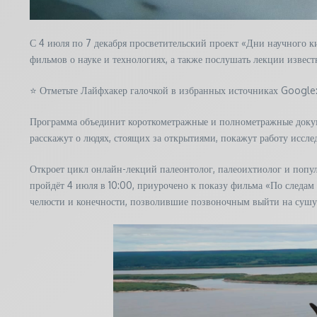
С 4 июля по 7 декабря просветительский проект «Дни научного
фильмов о науке и технологиях, а также послушать лекции извес
⭐ Отметьте Лайфхакер галочкой в избранных источниках Google: 
Программа объединит короткометражные и полнометражные докум
расскажут о людях, стоящих за открытиями, покажут работу иссл
Откроет цикл онлайн-лекций палеонтолог, палеоихтиолог и попул
пройдёт 4 июля в 10:00, приурочено к показу фильма «По следам 
челюсти и конечности, позволившие позвоночным выйти на сушу