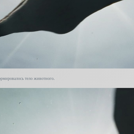
ормировалось тело животного.