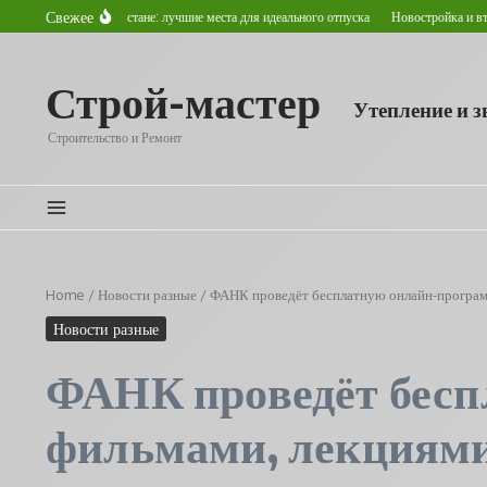
Перейти к содержанию
Свежее
летом в Астане: лучшие места для идеального отпуска
Новостройка и вторичное жиль
Строй-мастер
Утепление и 
Строительство и Ремонт
Home
/
Новости разные
/
ФАНК проведёт бесплатную онлайн-программ
Новости разные
ФАНК проведёт бесп
фильмами, лекциями