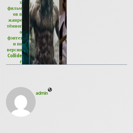
х
фильм
ов в
жанре
тёмног
о
фэнтез
и по
версии
Collide
r
admin