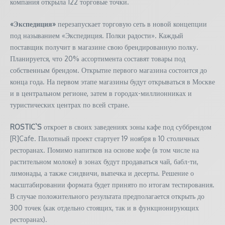
компания открыла 122 торговые точки.
«Экспедиция»
перезапускает торговую сеть в новой концепции
под называнием «Экспедиция. Полки радости». Каждый
поставщик получит в магазине свою брендированную полку.
Планируется, что 20% ассортимента составят товары под
собственным брендом. Открытие первого магазина состоится до
конца года. На первом этапе магазины будут открываться в Москве
и в центральном регионе, затем в городах-миллионниках и
туристических центрах по всей стране.
ROSTIC`S
откроет в своих заведениях зоны кафе под суббрендом
[R]Cafe. Пилотный проект стартует 19 ноября в 10 столичных
ресторанах. Помимо напитков на основе кофе (в том числе на
растительном молоке) в зонах будут продаваться чай, бабл-ти,
лимонады, а также сэндвичи, выпечка и десерты. Решение о
масштабировании формата будет принято по итогам тестирования.
В случае положительного результата предполагается открыть до
300 точек (как отдельно стоящих, так и в функционирующих
ресторанах).