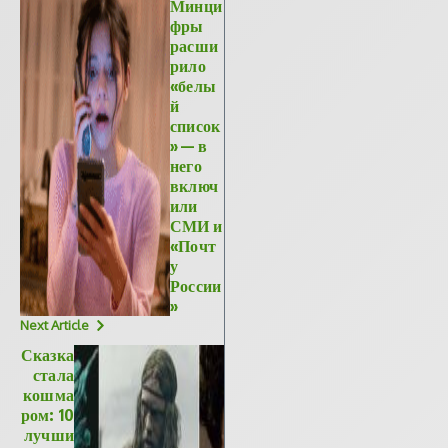
Минци
фры
расши
рило
«белы
й
список
» — в
него
включ
или
СМИ и
«Почт
у
России
»
Next Article
Сказка
стала
кошма
ром: 10
лучши