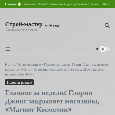
Перейти к содержанию
Свежее
Где отдохнуть летом в Астане: лучшие места для идеального отпуска
Новостройка
Строй-мастер
Menu
Строительство и Ремонт
Home
/
Новости разные
/
Главное за неделю: Глория Джинс закрывает
магазины, «Магнит Косметик» трансформирует сеть, SELA открыла
первые SELA HOME
Новости разные
Главное за неделю: Глория
Джинс закрывает магазины,
«Магнит Косметик»