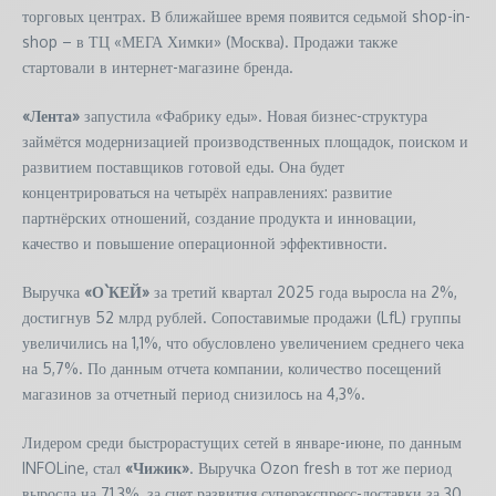
торговых центрах. В ближайшее время появится седьмой shop-in-
shop – в ТЦ «МЕГА Химки» (Москва). Продажи также
стартовали в интернет-магазине бренда.
«Лента»
запустила «Фабрику еды». Новая бизнес-структура
займётся модернизацией производственных площадок, поиском и
развитием поставщиков готовой еды. Она будет
концентрироваться на четырёх направлениях: развитие
партнёрских отношений, создание продукта и инновации,
качество и повышение операционной эффективности.
Выручка
«О`КЕЙ»
за третий квартал 2025 года выросла на 2%,
достигнув 52 млрд рублей. Сопоставимые продажи (LfL) группы
увеличились на 1,1%, что обусловлено увеличением среднего чека
на 5,7%. По данным отчета компании, количество посещений
магазинов за отчетный период снизилось на 4,3%.
Лидером среди быстрорастущих сетей в январе-июне, по данным
INFOLine, стал
«Чижик»
. Выручка Ozon fresh в тот же период
выросла на 71,3%, за счет развития суперэкспресс-доставки за 30