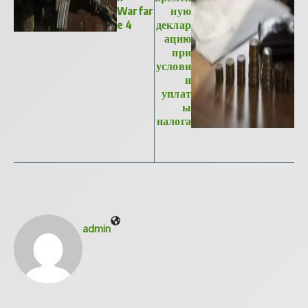
Warfar
ную
e 4
деклар
ацию
при
услови
и
уплат
ы
налога
admin