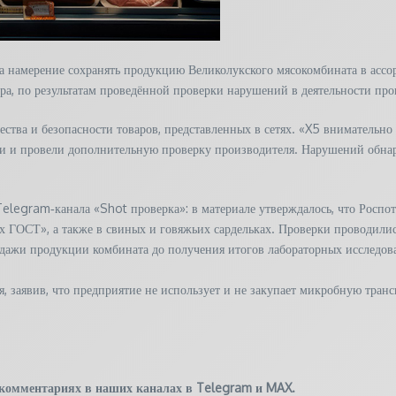
намерение сохранять продукцию Великолукского мясокомбината в ассор
ра, по результатам проведённой проверки нарушений в деятельности про
ства и безопасности товаров, представленных в сетях. «X5 внимательно 
ии и провели дополнительную проверку производителя. Нарушений обн
legram‑канала «Shot проверка»: в материале утверждалось, что Роспот
х ГОСТ», а также в свиных и говяжьих сардельках. Проверки проводилис
одажи продукции комбината до получения итогов лабораторных исследов
 заявив, что предприятие не использует и не закупает микробную транс
 комментариях в наших каналах в
Telegram
и
MAX
.