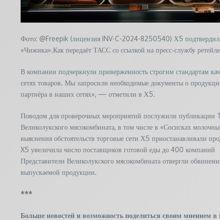
Фото: @Freepik (лицензия INV-C-2024-8250540) Х5 подтвердила 
«Чижика».Как передаёт ТАСС со ссылкой на пресс‑службу ретейле
В компании подчеркнули приверженность строгим стандартам каче
сетях товаров. Мы запросили необходимые документы о продукц
партнёра в наших сетях», — отметили в Х5.
Поводом для проверочных мероприятий послужили публикации Te
Великолукского мясокомбината, в том числе в «Сосисках молочны
выяснения обстоятельств торговые сети Х5 приостанавливали пр
X5 увеличила число поставщиков готовой еды до 400 компаний
Представители Великолукского мясокомбината отвергли обвинения,
выпускаемой продукции.
***
Больше новостей и возможность поделиться своим мнением в