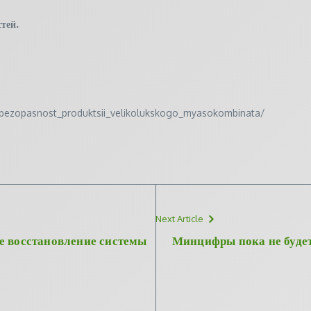
тей.
la_bezopasnost_produktsii_velikolukskogo_myasokombinata/
Next Article
е восстановление системы
Минцифры пока не будет