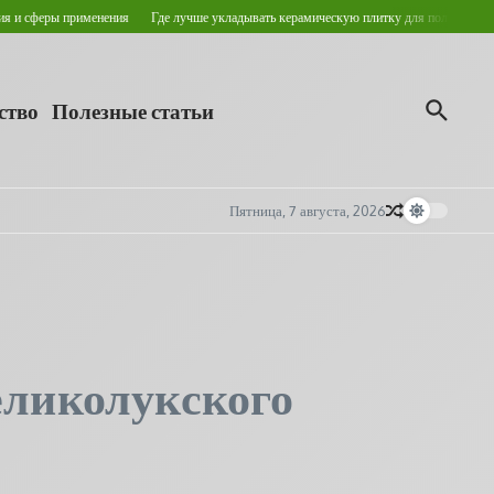
ры применения
Где лучше укладывать керамическую плитку для пола?
Кровельные
ство
Полезные статьи
Пятница, 7 августа, 2026
еликолукского