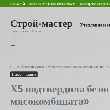
Перейти к содержанию
Свежее
том в Астане: лучшие места для идеального отпуска
Новостройка и вторичное жилье:
Строй-мастер
Утепление и 
Строительство и Ремонт
Home
/
Новости разные
/
Х5 подтвердила безопасность продукции «В
Новости разные
Х5 подтвердила безо
мясокомбината»