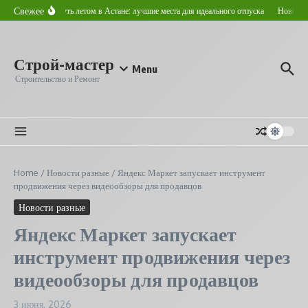
Перейти к содержанию
Свежее
Где отдохнуть летом в Астане: лучшие места для идеального отпуска
Новострой
Строй-мастер
Menu
Строительство и Ремонт
Home
/
Новости разные
/
Яндекс Маркет запускает инструмент
продвижения через видеообзоры для продавцов
Новости разные
Яндекс Маркет запускает
инструмент продвижения через
видеообзоры для продавцов
3 июня, 2026