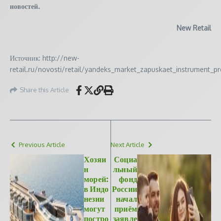
новостей.
New Retail
Источник: http://new-
retail.ru/novosti/retail/yandeks_market_zapuskaet_instrument_
Share this Article
Previous Article
Next Article
Хозяи
Социа
н
льный
морей:
фонд
в Индо
России
незии
начал
могут
приём
постро
заявле