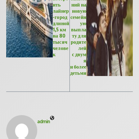
ить
ний на
лайнер
новую
-город
семейн
длиной
ую
1,5 км
выпла
на 80
ту для
тысяч
родите
челове
лей
к
с двум
я
и более
детьми
admin