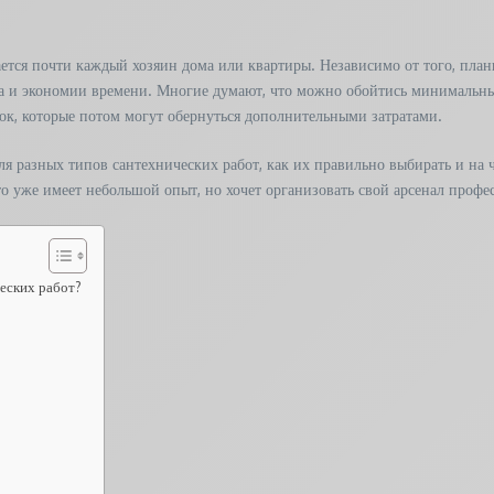
ается почти каждый хозяин дома или квартиры. Независимо от того, план
а и экономии времени. Многие думают, что можно обойтись минимальным
бок, которые потом могут обернуться дополнительными затратами.
ля разных типов сантехнических работ, как их правильно выбирать и на 
о уже имеет небольшой опыт, но хочет организовать свой арсенал профе
еских работ?