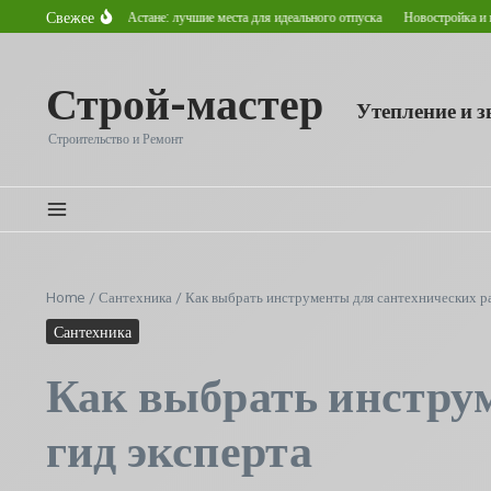
Перейти к содержанию
Свежее
охнуть летом в Астане: лучшие места для идеального отпуска
Новостройка и вторичн
Строй-мастер
Утепление и 
Строительство и Ремонт
Home
/
Сантехника
/
Как выбрать инструменты для сантехнических ра
Сантехника
Как выбрать инструм
гид эксперта