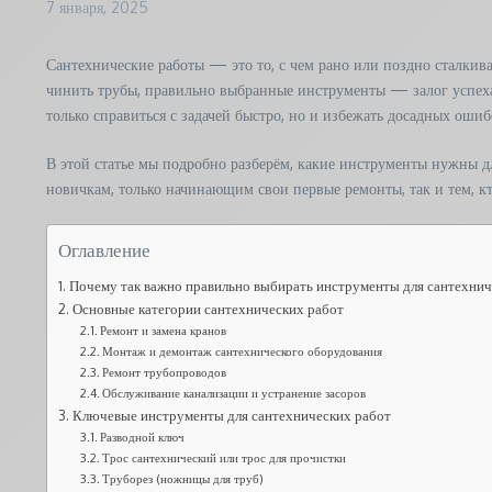
7 января, 2025
Сантехнические работы — это то, с чем рано или поздно сталкив
чинить трубы, правильно выбранные инструменты — залог успех
только справиться с задачей быстро, но и избежать досадных оши
В этой статье мы подробно разберём, какие инструменты нужны д
новичкам, только начинающим свои первые ремонты, так и тем, кт
Оглавление
Почему так важно правильно выбирать инструменты для сантехнич
Основные категории сантехнических работ
Ремонт и замена кранов
Монтаж и демонтаж сантехнического оборудования
Ремонт трубопроводов
Обслуживание канализации и устранение засоров
Ключевые инструменты для сантехнических работ
Разводной ключ
Трос сантехнический или трос для прочистки
Труборез (ножницы для труб)