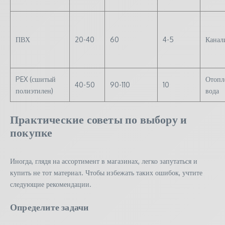
ПВХ
20-40
60
4-5
Канал
PEX (сшитый
Отопл
40-50
90-110
10
полиэтилен)
вода
Практические советы по выбору и
покупке
Иногда, глядя на ассортимент в магазинах, легко запутаться и
купить не тот материал. Чтобы избежать таких ошибок, учтите
следующие рекомендации.
Определите задачи