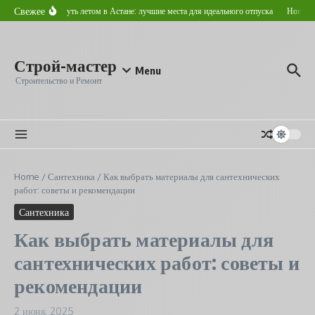
Перейти к содержанию
Свежее
Где отдохнуть летом в Астане: лучшие места для идеального отпуска
Новострой
Строй-мастер
Menu
Строительство и Ремонт
Home
/
Сантехника
/
Как выбрать материалы для сантехнических
работ: советы и рекомендации
Сантехника
Как выбрать материалы для
сантехнических работ: советы и
рекомендации
2 июня, 2025