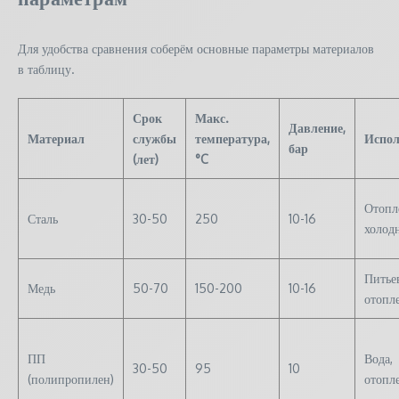
Для удобства сравнения соберём основные параметры материалов
в таблицу.
Срок
Макс.
Давление,
Материал
службы
температура,
Испол
бар
(лет)
°C
Отопл
Сталь
30-50
250
10-16
холод
Питьев
Медь
50-70
150-200
10-16
отопл
ПП
Вода,
30-50
95
10
(полипропилен)
отопл