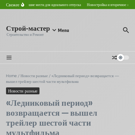
Перейти к содержанию
Свежее
том в Астане: лучшие места для идеального отпуска
Новостройка и вторичное жилье:
Строй-мастер
Menu
Строительство и Ремонт
Home
/
Новости разные
/
«Ледниковый период» возвращается —
вышел трейлер шестой части мультфильма
Новости разные
«Ледниковый период»
возвращается — вышел
трейлер шестой части
мультфильма