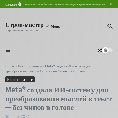
Перейти к содержанию
Свежее
Где отдохнуть летом в Астане: лучшие места для идеального отпуска
Новост
Строй-мастер
Menu
Строительство и Ремонт
Home
/
Новости разные
/
Meta* создала ИИ-систему для
преобразования мыслей в текст — без чипов в голове
Новости разные
Meta* создала ИИ-систему для
преобразования мыслей в текст
— без чипов в голове
30 июня, 2026