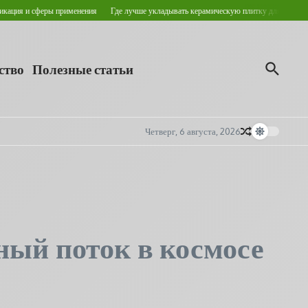
применения
Где лучше укладывать керамическую плитку для пола?
Кровельные ог
ство
Полезные статьи
Четверг, 6 августа, 2026
ный поток в космосе