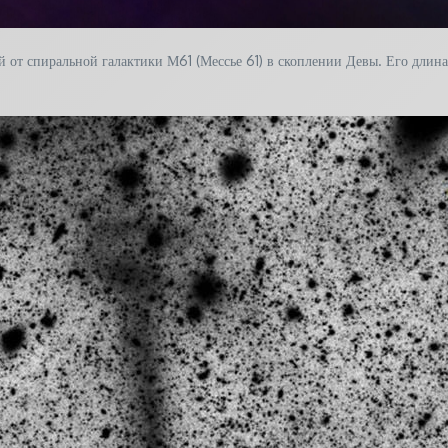
от спиральной галактики М61 (Мессье 61) в скоплении Девы. Его длина