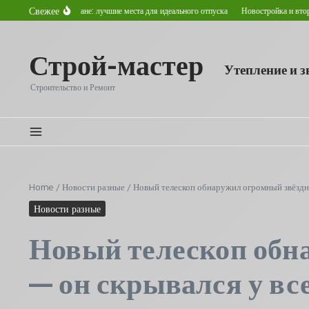
Перейти к содержанию
Свежее
 в Астане: лучшие места для идеального отпуска
Новостройка и вторичное жилье: кл
Строй-мастер
Утепление и 
Строительство и Ремонт
Home
/
Новости разные
/
Новый телескоп обнаружил огромный звёздны
Новости разные
Новый телескоп обна
— он скрывался у все