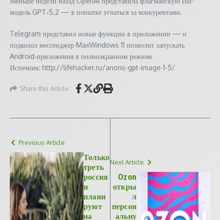
Меньше недели назад OpenAI представила флагманскую ИИ-
модель GPT‑5.2 — в попытке угнаться за конкурентами.
Telegram представил новые функции в приложении — и
подколол мессенджер MaxWindows 11 позволит запускать
Android‑приложения в полноэкранном режиме
Источник: http://lifehacker.ru/anons-gpt-image-1-5/
Share this Article
Previous Article
Только
Next Article
треть
россия
Ozon
н
откры
плани
л
руют
персон
на
альну