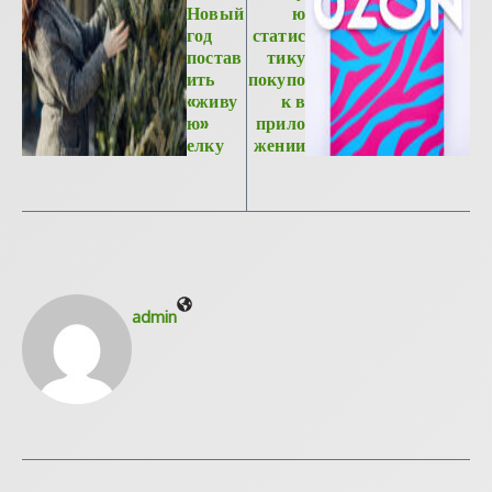
Новый
ю
год
статис
постав
тику
ить
покупо
«живу
к в
ю»
прило
елку
жении
admin