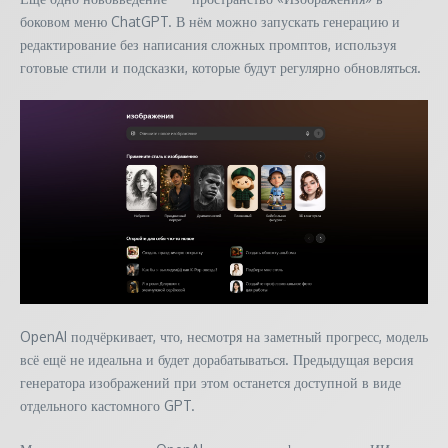
боковом меню ChatGPT. В нём можно запускать генерацию и
редактирование без написания сложных промптов, используя
готовые стили и подсказки, которые будут регулярно обновляться.
OpenAI подчёркивает, что, несмотря на заметный прогресс, модель
всё ещё не идеальна и будет дорабатываться. Предыдущая версия
генератора изображений при этом останется доступной в виде
отдельного кастомного GPT.