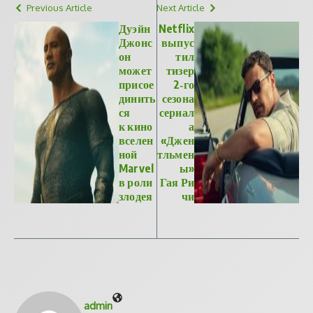
Previous Article
Next Article
Дуэйн
Netflix
Джонс
выпус
он
тил
может
тизер
присое
2‑го
динить
сезона
ся
сериал
к кино
а
вселен
«Джен
ной
тльмен
Marvel
ы»
в роли
Гая Ри
злодея
чи
admin