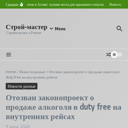
Перейти к содержанию
Свежее
Где отдохнуть летом в Астане: лучшие места для идеального отпуска
Новостройка и
Строй-мастер
Menu
Строительство и Ремонт
Home
/
Новости разные
/
Отозван законопроект о продаже алкоголя в
duty free на внутренних рейсах
Новости разные
Отозван законопроект о
продаже алкоголя в duty free на
внутренних рейсах
9 июля, 2026