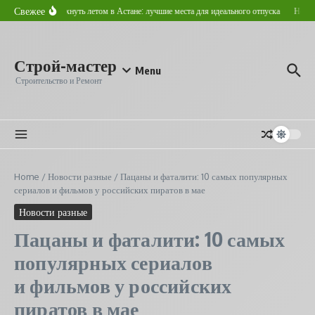
Перейти к содержанию
Свежее
Где отдохнуть летом в Астане: лучшие места для идеального отпуска
Новост
Строй-мастер
Menu
Строительство и Ремонт
Home
/
Новости разные
/
Пацаны и фаталити: 10 самых популярных
сериалов и фильмов у российских пиратов в мае
Новости разные
Пацаны и фаталити: 10 самых
популярных сериалов
и фильмов у российских
пиратов в мае