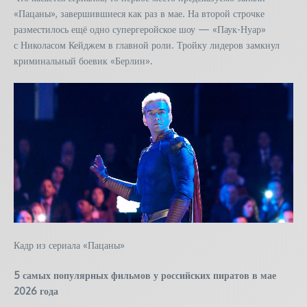
«Пацаны», завершившиеся как раз в мае. На второй строчке
разместилось ещё одно супергеройское шоу — «Паук-Нуар»
с Николасом Кейджем в главной роли. Тройку лидеров замкнул
криминальный боевик «Берлин».
Кадр из сериала «Пацаны»
5 самых популярных фильмов у российских пиратов в мае
2026 года