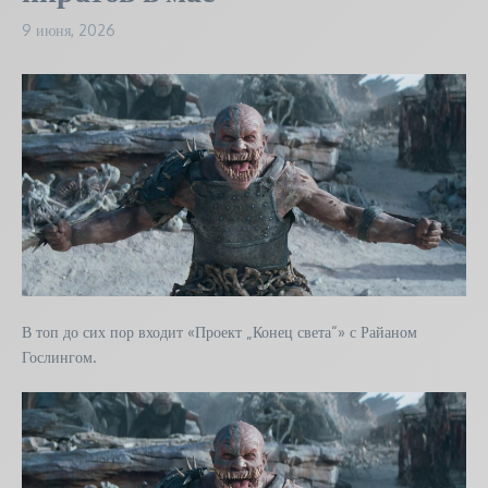
9 июня, 2026
В топ до сих пор входит «Проект „Конец света“» с Райаном
Гослингом.