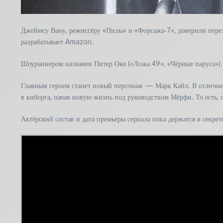
Джеймсу Вану, режиссёру «Пилы» и «Форсажа‑7», доверили перез
разрабатывает Amazon.
Шоураннером назначен Питер Око («Ложа 49», «Чёрные паруса»). 
Главным героем станет новый персонаж — Марк Кайл. В отличие о
в киборга, начав новую жизнь под руководством Мёрфи. То есть,
Актёрский состав и дата премьеры сериала пока держатся в секрет