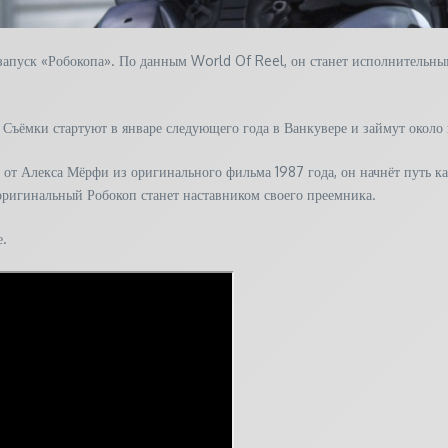
апуск «Робокопа». По данным World Of Reel, он станет исполнительны
Съёмки стартуют в январе следующего года в Ванкувере и займут около 
т Алекса Мёрфи из оригинального фильма 1987 года, он начнёт путь как
 оригинальный Робокоп станет наставником своего преемника.
е.