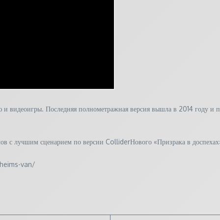
 и видеоигры. Последняя полнометражная версия вышла в 2014 году и 
лов с лучшим сценарием по версии ColliderНового «Призрака в доспеха
zheims-van/