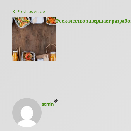
Previous Article
Роскачество завершает разраб
admin