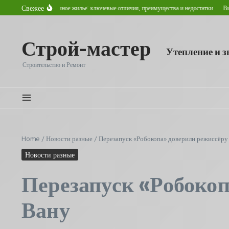
Перейти к содержанию
Свежее
 и вторичное жилье: ключевые отличия, преимущества и недостатки
Виды тягачей: к
Строй-мастер
Утепление и 
Строительство и Ремонт
Home
/
Новости разные
/
Перезапуск «Робокопа» доверили режиссёр
Новости разные
Перезапуск «Робоко
Вану