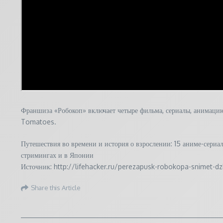
Франшиза «Робокоп» включает четыре фильма, сериалы, анимацию
Tomatoes.
Путешествия во времени и история о взрослении: 15 аниме-сериа
стримингах и в Японии
Источник: http://lifehacker.ru/perezapusk-robokopa-snimet-d
Share this Article