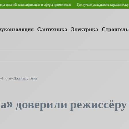
лассификация и сферы применения
Где лучше укладывать керамическую плитку для 
звукоизоляция
Сантехника
Электрика
Строитель
у «Пилы» Джеймсу Вану
па» доверили режиссёр