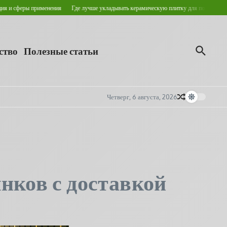
еры применения
Где лучше укладывать керамическую плитку для пола?
Кровельны
ство
Полезные статьи
Четверг, 6 августа, 2026
нков с доставкой