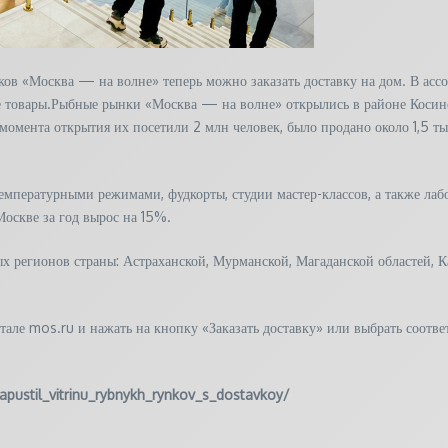
ов «Москва — на волне» теперь можно заказать доставку на дом. В ас
ие товары.Рыбные рынки «Москва — на волне» открылись в районе Косин
омента открытия их посетили 2 млн человек, было продано около 1,5 тыс
температурными режимами, фудкорты, студии мастер-классов, а также ла
оскве за год вырос на 15%.
 регионов страны: Астраханской, Мурманской, Магаданской областей, Ка
але mos.ru и нажать на кнопку «Заказать доставку» или выбрать соотве
zapustil_vitrinu_rybnykh_rynkov_s_dostavkoy/