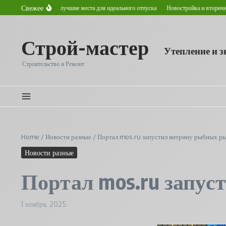
Перейти к содержанию
Свежее
етом в Астане: лучшие места для идеального отпуска
Новостройка и вторичное жилье
Строй-мастер
Утепление и 
Строительство и Ремонт
Home
/
Новости разные
/
Портал mos.ru запустил витрину рыбных ры
Новости разные
Портал mos.ru запус
1 ноября, 2025