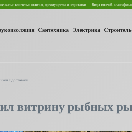
: ключевые отличия, преимущества и недостатки
Виды тягачей: классификация и сф
звукоизоляция
Сантехника
Электрика
Строитель
нков с доставкой
тил витрину рыбных ры