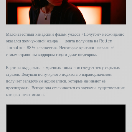
Малоизвестный канадский фильм ужасов «Полутон» неожиданно
оказался жемчужиной жанра — лента получила на Rotten
Tomatoes 88% «свежести». Некоторые критики назвали её
самым страшным хоррором года и даже шедевром.
Картина выдержана в мрачных тонах и исследует тему скрытых
страхов. Ведущая популярного подкаста о паранормальном
получает загадочные аудиозаписи, которые начинают её
преследовать. Вскоре она сталкивается со звуками, существование
которых невозможно.