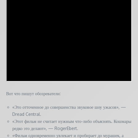
Вот что пишут обозреватели:
«Это отточенное до совершенства звуковое шоу ужасов», —
Dread Central.
«Этот фильм не считает нужным что-либо объяснять. Кошмары
редко это делают», — RogerEbert.
«Фильм одновременно увлекает и пробирает до мурашек, а