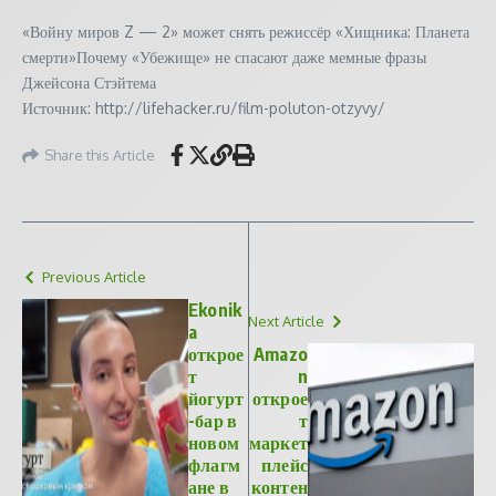
«Войну миров Z — 2» может снять режиссёр «Хищника: Планета
смерти»Почему «Убежище» не спасают даже мемные фразы
Джейсона Стэйтема
Источник: http://lifehacker.ru/film-poluton-otzyvy/
Share this Article
Previous Article
Ekonik
Next Article
a
открое
Amazo
т
n
йогурт
открое
-бар в
т
новом
маркет
флагм
плейс
ане в
контен