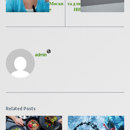
Москв
та для
е
ИИ
admin
Related Posts