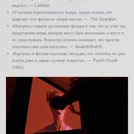
видеть», — Collider.
«Учитывая переполненность жанра, трудно понять, что
выделяет этот фильм из общей массы», — The Guardian.
«Наверное, главное достижение фильма в том, что он учит нас
представлять вещи, которые могут быть реальными, а могут и
не существовать. Режиссёр отлично понимает, что зрители
способны сами себя напугать», — AwardsWatch.
«Картинка в фильме настолько абсурдна, что способна не дать
уснуть даже в самые скучные моменты», — Punch Drunk
Critics.