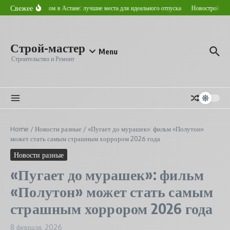
Перейти к содержанию
Свежее
Где отдохнуть летом в Астане: лучшие места для идеального отпуска
Новостройка и в
Строй-мастер
Menu
Строительство и Ремонт
Home
/
Новости разные
/
«Пугает до мурашек»: фильм «Полутон»
может стать самым страшным хоррором 2026 года
Новости разные
«Пугает до мурашек»: фильм
«Полутон» может стать самым
страшным хоррором 2026 года
8 февраля, 2026