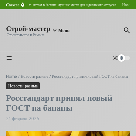
Перейти к содержанию
Свежее
Где отдохнуть летом в Астане: лучшие места для идеального отпуска
Новострой
Строй-мастер
Menu
Строительство и Ремонт
Home
/
Новости разные
/
Росстандарт принял новый ГОСТ на бананы
Новости разные
Росстандарт принял новый
ГОСТ на бананы
24 февраля, 2026