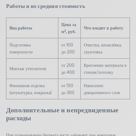
Работы и их средняя стоимость
Цена за
Вид работы
Что входит в работу
м², руб.
Подготовка
от 100
Очистка, шпаклёвка,
поверхности
до 200
грунтовка
от 200
Крепление материала к
Монтаж утеплителя
до 400
стенам/потолку
Финишная отделка
от 150
Нанесение
(штукатурка, покраска)
до 300
декоративного слоя
Дополнительные и непредвиденные
расходы
При планировании бюджета часто забывают про некоторые