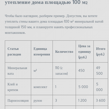
утепление дома площадью 100 м²
Чтобы было нагляднее, разберем пример. Допустим, вы хотите
утеплить стены вашего дома площадью 100 м² минеральной ватой
толщиной 150 мм, и планируете нанять профессиональных
монтажников.
Цена за
Статья
Единица
Итого
Количество
единицу
расходов
измерения
(руб.)
(руб.)
Минеральная
110 (с
49
м²
450
вата
запасом)
500
Клей и
5
комплект
1
5 000
крепеж
000
Пароизоляция
рулон
3
1 200
3 600