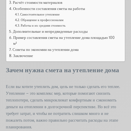
Расчёт стоимости материалов
Особенности составления сметы на работы
Самостоятельное утепление
Обращение к профессионалам
Работы и их средняя стоимость
Дополнительные и непредвиденные расходы
Пример составления сметы на утепление дома площадью 100
м²
Советы по экономии на утеплении дома
Заключение
Зачем нужна смета на утепление дома
Если вы хотите утеплить дом, цель не только сделать его теплее.
Утепление – это комплекс мер, которые помогают снизить
теплопотери, сделать микроклимат комфортным и сэкономить
деньги на отоплении в долгосрочной перспективе. Но всё это
требует затрат, и чтобы не потратить слишком много и не
пожалеть потом, важно правильно рассчитать расходы на этапе
планирования.