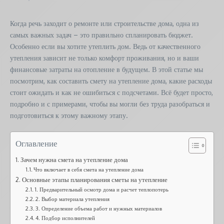
Когда речь заходит о ремонте или строительстве дома, одна из
самых важных задач – это правильно спланировать бюджет.
Особенно если вы хотите утеплить дом. Ведь от качественного
утепления зависит не только комфорт проживания, но и ваши
финансовые затраты на отопление в будущем. В этой статье мы
посмотрим, как составить смету на утепление дома, какие расходы
стоит ожидать и как не ошибиться с подсчетами. Всё будет просто,
подробно и с примерами, чтобы вы могли без труда разобраться и
подготовиться к этому важному этапу.
Оглавление
Зачем нужна смета на утепление дома
Что включает в себя смета на утепление дома
Основные этапы планирования сметы на утепление
1. Предварительный осмотр дома и расчет теплопотерь
2. Выбор материала утепления
3. Определение объема работ и нужных материалов
4. Подбор исполнителей