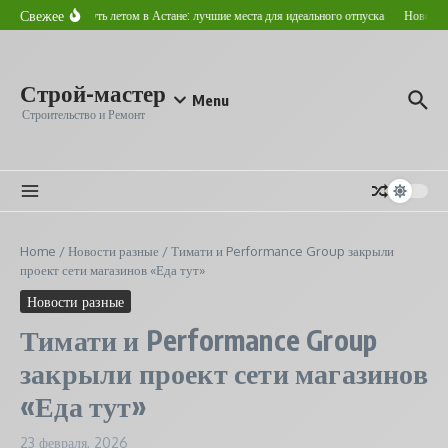
Перейти к содержанию
Свежее
Где отдохнуть летом в Астане: лучшие места для идеального отпуска
Новострой
Строй-мастер
Menu
Строительство и Ремонт
Home
/
Новости разные
/
Тимати и Performance Group закрыли
проект сети магазинов «Еда тут»
Новости разные
Тимати и Performance Group
закрыли проект сети магазинов
«Еда тут»
23 февраля, 2026