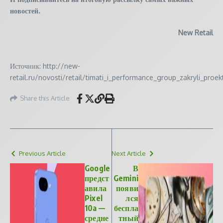
новостей.
New Retail
Источник: http://new-
retail.ru/novosti/retail/timati_i_performance_group_zakryli_pro
Share this Article
Previous Article
Next Article
Google
В
предст
Gemini
авила
появи
Pixel
лся
10a —
беспла
средне
тный