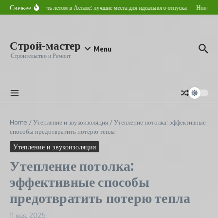
Перейти к содержанию
Свежее
Где отдохнуть летом в Астане: лучшие места для идеального отпуска
Новостройк
Строй-мастер
Menu
Строительство и Ремонт
Home
/
Утепление и звукоизоляция
/
Утепление потолка: эффективные
способы предотвратить потерю тепла
Утепление и звукоизоляция
Утепление потолка:
эффективные способы
предотвратить потерю тепла
11 мая, 2025