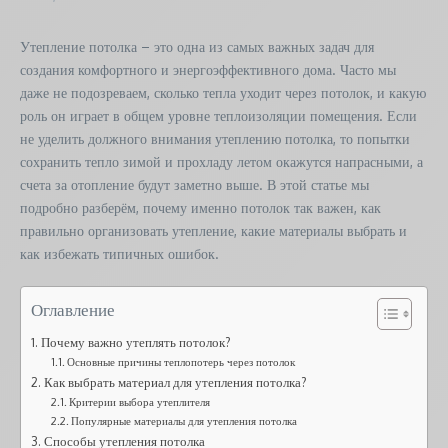
Утепление потолка – это одна из самых важных задач для
создания комфортного и энергоэффективного дома. Часто мы
даже не подозреваем, сколько тепла уходит через потолок, и какую
роль он играет в общем уровне теплоизоляции помещения. Если
не уделить должного внимания утеплению потолка, то попытки
сохранить тепло зимой и прохладу летом окажутся напрасными, а
счета за отопление будут заметно выше. В этой статье мы
подробно разберём, почему именно потолок так важен, как
правильно организовать утепление, какие материалы выбрать и
как избежать типичных ошибок.
Оглавление
Почему важно утеплять потолок?
Основные причины теплопотерь через потолок
Как выбрать материал для утепления потолка?
Критерии выбора утеплителя
Популярные материалы для утепления потолка
Способы утепления потолка