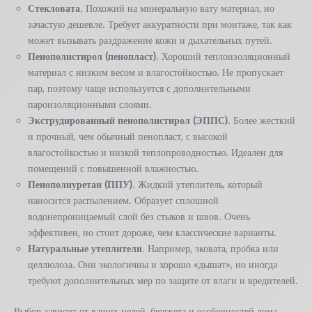
Стекловата
. Похожий на минеральную вату материал, но
зачастую дешевле. Требует аккуратности при монтаже, так как
может вызывать раздражение кожи и дыхательных путей.
Пенополистирол (пенопласт)
. Хороший теплоизоляционный
материал с низким весом и влагостойкостью. Не пропускает
пар, поэтому чаще используется с дополнительными
пароизоляционными слоями.
Экструдированный пенополистирол (ЭППС)
. Более жесткий
и прочный, чем обычный пенопласт, с высокой
влагостойкостью и низкой теплопроводностью. Идеален для
помещений с повышенной влажностью.
Пенополиуретан (ППУ)
. Жидкий утеплитель, который
наносится распылением. Образует сплошной
водонепроницаемый слой без стыков и швов. Очень
эффективен, но стоит дороже, чем классические варианты.
Натуральные утеплители
. Например, эковата, пробка или
целлюлоза. Они экологичны и хорошо «дышат», но иногда
требуют дополнительных мер по защите от влаги и вредителей.
Выбор зависит от ваших целей, бюджета и особенностей дома.