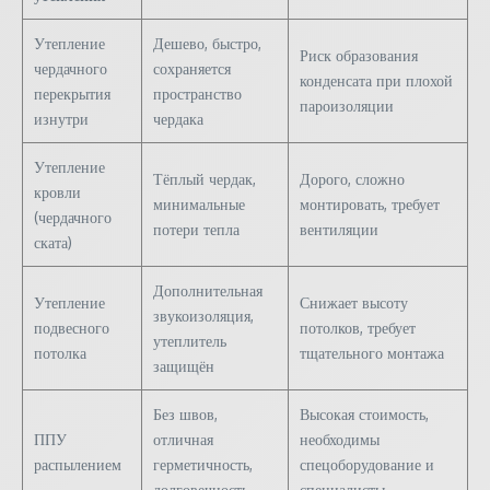
Утепление
Дешево, быстро,
Риск образования
чердачного
сохраняется
конденсата при плохой
перекрытия
пространство
пароизоляции
изнутри
чердака
Утепление
Тёплый чердак,
Дорого, сложно
кровли
минимальные
монтировать, требует
(чердачного
потери тепла
вентиляции
ската)
Дополнительная
Утепление
Снижает высоту
звукоизоляция,
подвесного
потолков, требует
утеплитель
потолка
тщательного монтажа
защищён
Без швов,
Высокая стоимость,
ППУ
отличная
необходимы
распылением
герметичность,
спецоборудование и
долговечность
специалисты