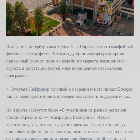
В августе в петербургском «Севкабель Порту» состоится кофейный
фестиваль «флоу фест». В этом году организаторы расширили
привычный формат: помимо кофейного маркета, чемпионатов
бариста и дегустаций гостей ждёт полноценная музыкальная
программа.
⭐ Отметьте Лайфхакер галочкой в избранных источниках Google:
так вы чаще будете видеть проверенные статьи и поддержите нас.
На маркете соберутся более 40 участников из разных регионов
России. Среди них — «Сварщица Екатерина», «буше»,
«Синтония», «Триптих» и другие проекты. Посетители смогут
попробовать фирменные напитки, познакомиться с кофе из разных
регионов произрастания, а также приобрести домой зерно, чай