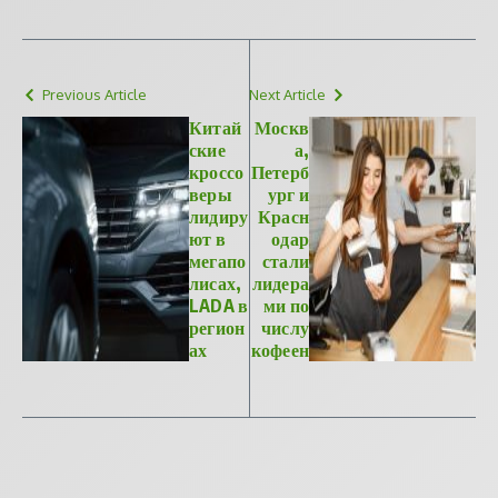
Previous Article
Next Article
Китай
Москв
ские
а,
кроссо
Петерб
веры
ург и
лидиру
Красн
ют в
одар
мегапо
стали
лисах,
лидера
LADA в
ми по
регион
числу
ах
кофеен