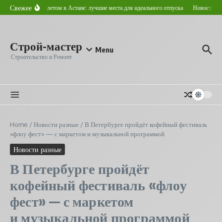
Перейти к содержанию
Свежее
Где отдохнуть летом в Астане: лучшие места для идеального отпуска
Новостройка
Строй-мастер
Menu
Строительство и Ремонт
Home
/
Новости разные
/
В Петербурге пройдёт кофейный фестиваль
«флоу фест» — с маркетом и музыкальной программой
Новости разные
В Петербурге пройдёт
кофейный фестиваль «флоу
фест» — с маркетом
и музыкальной программой