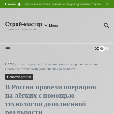
Перейти к содержанию
Свежее
Где отдохнуть летом в Астане: лучшие места для идеального отпуска
Новостр
Строй-мастер
Menu
Строительство и Ремонт
Home
/
Новости разные
/
В России провели операцию на лёгких
с помощью технологии дополненной реальности
Новости разные
В России провели операцию
на лёгких с помощью
технологии дополненной
реальности