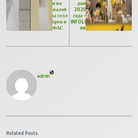
и на
дия
жалоб
2025
ы селл
года –
еров в
INFOLi
ФАС
ne
admin
Related Posts