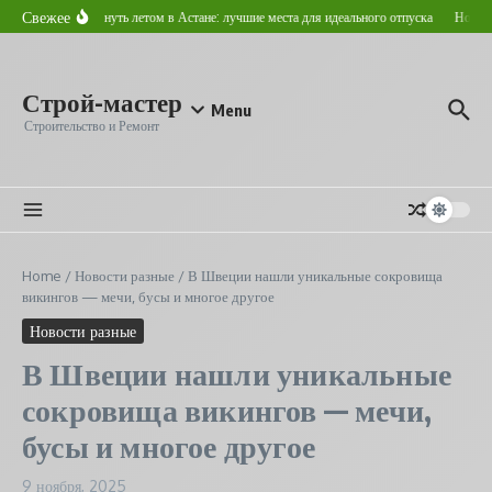
Перейти к содержанию
Свежее
Где отдохнуть летом в Астане: лучшие места для идеального отпуска
Новостр
Строй-мастер
Menu
Строительство и Ремонт
Home
/
Новости разные
/
В Швеции нашли уникальные сокровища
викингов — мечи, бусы и многое другое
Новости разные
В Швеции нашли уникальные
сокровища викингов — мечи,
бусы и многое другое
9 ноября, 2025