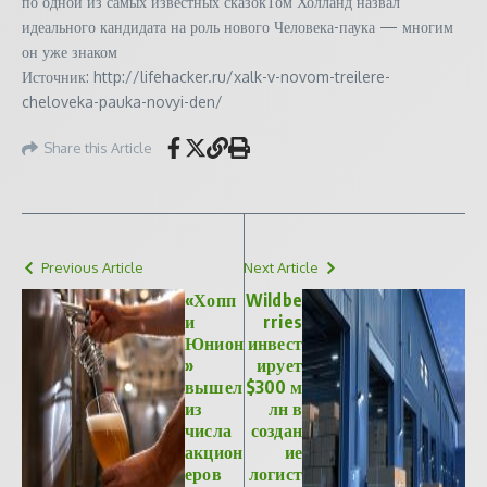
по одной из самых известных сказокТом Холланд назвал
идеального кандидата на роль нового Человека-паука — многим
он уже знаком
Источник: http://lifehacker.ru/xalk-v-novom-treilere-
cheloveka-pauka-novyi-den/
Share this Article
Previous Article
Next Article
«Хопп
Wildbe
и
rries
Юнион
инвест
»
ирует
вышел
$300 м
из
лн в
числа
создан
акцион
ие
еров
логист