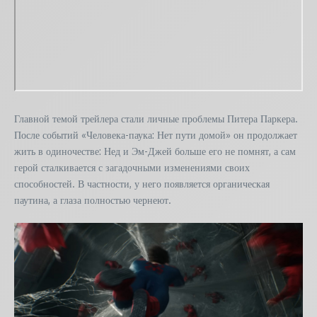
Главной темой трейлера стали личные проблемы Питера Паркера.
После событий «Человека-паука: Нет пути домой» он продолжает
жить в одиночестве: Нед и Эм-Джей больше его не помнят, а сам
герой сталкивается с загадочными изменениями своих
способностей. В частности, у него появляется органическая
паутина, а глаза полностью чернеют.