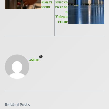
«Балт
ическо
ики»
го хаба
в
Узбеки
стане
admin
Related Posts