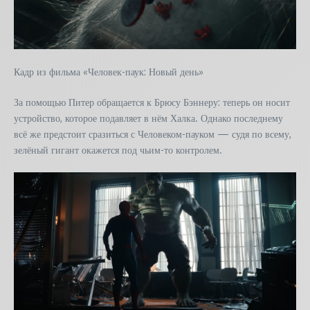
Кадр из фильма «Человек-паук: Новый день»
За помощью Питер обращается к Брюсу Бэннеру: теперь он носит
устройство, которое подавляет в нём Халка. Однако последнему
всё же предстоит сразиться с Человеком-пауком — судя по всему,
зелёный гигант окажется под чьим-то контролем.