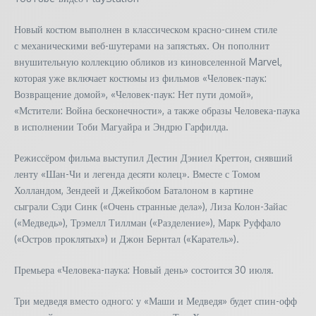
Новый костюм выполнен в классическом красно-синем стиле
с механическими веб-шутерами на запястьях. Он пополнит
внушительную коллекцию обликов из киновселенной Marvel,
которая уже включает костюмы из фильмов «Человек-паук:
Возвращение домой», «Человек-паук: Нет пути домой»,
«Мстители: Война бесконечности», а также образы Человека-паука
в исполнении Тоби Магуайра и Эндрю Гарфилда.
Режиссёром фильма выступил Дестин Дэниел Креттон, снявший
ленту «Шан-Чи и легенда десяти колец». Вместе с Томом
Холландом, Зендеей и Джейкобом Баталоном в картине
сыграли Сэди Синк («Очень странные дела»), Лиза Колон-Зайас
(«Медведь»), Трэмелл Тиллман («Разделение»), Марк Руффало
(«Остров проклятых») и Джон Бернтал («Каратель»).
Премьера «Человека-паука: Новый день» состоится 30 июля.
Три медведя вместо одного: у «Маши и Медведя» будет спин-офф