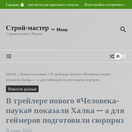
Перейти к содержанию
Свежее
ом в Астане: лучшие места для идеального отпуска
Новостройка и вторичное жилье: 
Строй-мастер
Menu
Строительство и Ремонт
Home
/
Новости разные
/
В трейлере нового «Человека-паука»
показали Халка — а для геймеров подготовили сюрприз
Новости разные
В трейлере нового «Человека-
паука» показали Халка — а для
геймеров подготовили сюрприз
18 июня, 2026