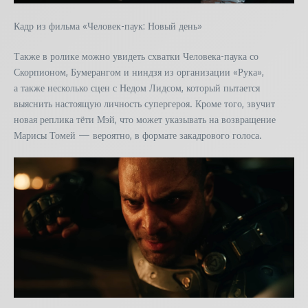
Кадр из фильма «Человек-паук: Новый день»
Также в ролике можно увидеть схватки Человека-паука со
Скорпионом, Бумерангом и ниндзя из организации «Рука»,
а также несколько сцен с Недом Лидсом, который пытается
выяснить настоящую личность супергероя. Кроме того, звучит
новая реплика тёти Мэй, что может указывать на возвращение
Марисы Томей — вероятно, в формате закадрового голоса.