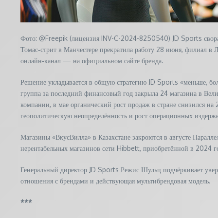
Фото: @Freepik (лицензия INV-C-2024-8250540) JD Sports сворач
Томас‑стрит в Манчестере прекратила работу 28 июня, филиал в 
онлайн‑канал — на официальном сайте бренда.
Решение укладывается в общую стратегию JD Sports «меньше, бо
группа за последний финансовый год закрыла 24 магазина в Вел
компании, в мае органический рост продаж в стране снизился на
геополитическую неопределённость и рост операционных издерже
Магазины «ВкусВилла» в Казахстане закроются в августе Паралле
нерентабельных магазинов сети Hibbett, приобретённой в 2024 г
Генеральный директор JD Sports Режис Шульц подчёркивает увер
отношения с брендами и действующая мультибрендовая модель.
***