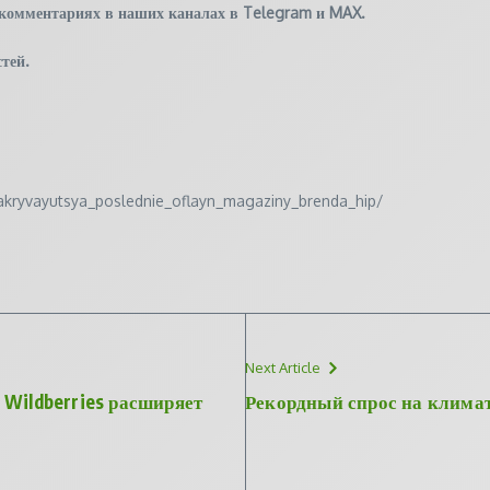
 комментариях в наших каналах в
Telegram
и
MAX
.
тей.
i_zakryvayutsya_poslednie_oflayn_magaziny_brenda_hip/
Next Article
 Wildberries расширяет
Рекордный спрос на клима