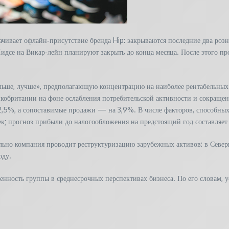
ивает офлайн‑присутствие бренда Hip: закрываются последние два розни
Лидсе на Викар‑лейн планируют закрыть до конца месяца. После этого п
льше, лучше», предполагающую концентрацию на наиболее рентабельных
икобритании на фоне ослабления потребительской активности и сокраще
 2,5%, а сопоставимые продажи — на 3,9%. В числе факторов, способных 
к; прогноз прибыли до налогообложения на предстоящий год составляе
льно компания проводит реструктуризацию зарубежных активов: в Северн
оду.
енность группы в среднесрочных перспективах бизнеса. По его словам,