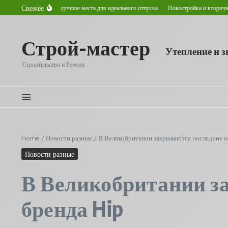
Перейти к содержанию
Свежее
том в Астане: лучшие места для идеального отпуска
Новостройка и вторичное жилье:
Строй-мастер
Утепление и 
Строительство и Ремонт
Home
/
Новости разные
/
В Великобритании закрываются последние о
Новости разные
В Великобритании з
бренда Hip