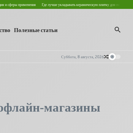
ры применения
Где лучше укладывать керамическую плитку для пола?
Кровельные
ство
Полезные статьи
Суббота, 8 августа, 2026
 офлайн‑магазины