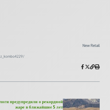
New Retail
kidz_kombo4229/
логи предупредили о рекордной
жаре в ближайшие 5 лет