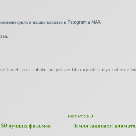
 комментариях в наших каналах в
Telegram
и
MAX
.
тей.
ka_ne_budet_stroit_fabriku_po_proizvodstvu_igrushek_dlya_naborov_
Next Article
г 50 лучших фильмов
Земля закипает: климато