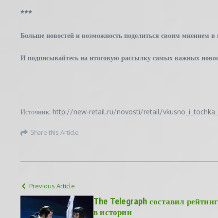
***
Больше новостей и возможность поделиться своим мнением в
И
подписывайтесь
на итоговую рассылку самых важных новос
Источник: http://new-retail.ru/novosti/retail/vkusno_i_toch
Share this Article
Previous Article
The Telegraph составил рейтин
в истории