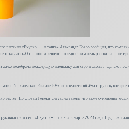
рого питания «Вкусно — и точка» Александр Говор сообщил, что компан
оге отказались.О принятом решении предприниматель рассказал в интер
да даже подобрала подходящую площадку для строительства. Однако посл
 смогло бы выпускать больше 10% от текущего объёма игрушек, которые се
вно растёт. По словам Говора, ситуация такова, что даже суммарные мо
а руководством сети «Вкусно – и точка» в марте 2023 года. Предполагал