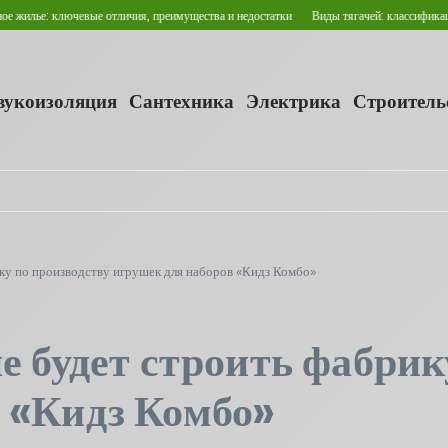
: ключевые отличия, преимущества и недостатки
Виды тягачей: классификация и сф
звукоизоляция
Сантехника
Электрика
Строитель
ку по производству игрушек для наборов «Кидз Комбо»
е будет строить фабрик
 «Кидз Комбо»