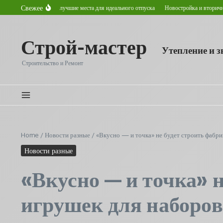
Перейти к содержанию
Свежее
етом в Астане: лучшие места для идеального отпуска
Новостройка и вторичное жилье
Строй-мастер
Утепление и 
Строительство и Ремонт
Home
/
Новости разные
/
«Вкусно — и точка» не будет строить фабри
Новости разные
«Вкусно — и точка» н
игрушек для наборов