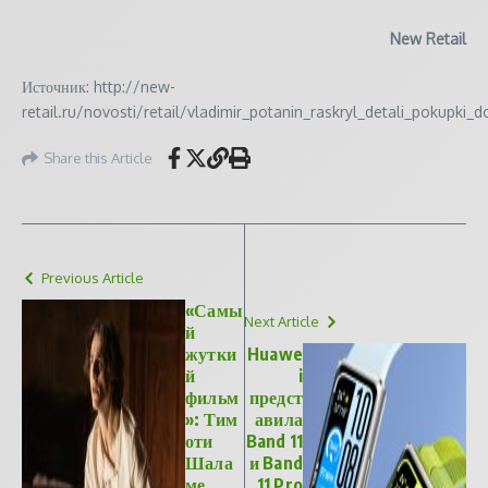
New Retail
Источник: http://new-
retail.ru/novosti/retail/vladimir_potanin_raskryl_detali_pokupki_
Share this Article
Previous Article
«Самы
Next Article
й
жутки
Huawe
й
i
фильм
предст
»: Тим
авила
оти
Band 11
Шала
и Band
ме
11 Pro