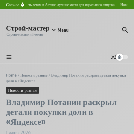
Перейти к содержанию
Свежее
Где отдохнуть летом в Астане: лучшие места для идеального отпуска
Новострой
Строй-мастер
Menu
Строительство и Ремонт
Home
/
Новости разные
/
Владимир Потанин раскрыл детали покупки
доли в «Яндексе»
Новости разные
Владимир Потанин раскрыл
детали покупки доли в
«Яндексе»
1 марта, 2026