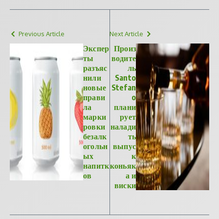
Previous Article
Next Article
Экспер
Произ
ты
водите
разъяс
ль
нили
Santo
новые
Stefan
прави
o
ла
плани
марки
рует
ровки
налади
безалк
ть
огольн
выпус
ых
к
напитк
коньяк
ов
а и
виски