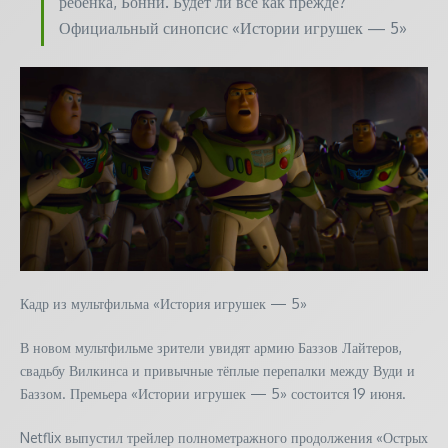
ребёнка, Бонни. Будет ли всё как прежде?
Официальный синопсис «Истории игрушек — 5»
Кадр из мультфильма «История игрушек — 5»
В новом мультфильме зрители увидят армию Баззов Лайтеров,
свадьбу Вилкинса и привычные тёплые перепалки между Вуди и
Баззом. Премьера «Истории игрушек — 5» состоится 19 июня.
Netflix выпустил трейлер полнометражного продолжения «Острых