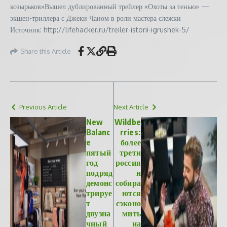
козырьков»Вышел дублированный трейлер «Охоты за тенью» —
экшен-триллера с Джеки Чаном в роли мастера слежки
Источник: http://lifehacker.ru/treiler-istorii-igrushek-5/
Share this Article
Previous Article
Next Article
New
Wildbe
Balanc
rries:
e
более
пятый
трети
год
россия
подряд
н
демонс
собира
трируе
ются
т
сэконо
двузна
мить
чный
на