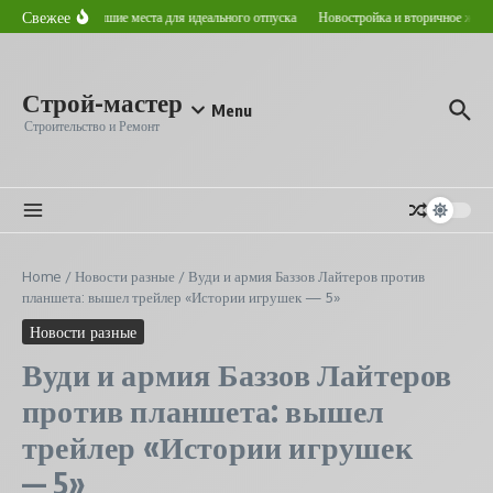
Перейти к содержанию
Свежее
том в Астане: лучшие места для идеального отпуска
Новостройка и вторичное жилье:
Строй-мастер
Menu
Строительство и Ремонт
Home
/
Новости разные
/
Вуди и армия Баззов Лайтеров против
планшета: вышел трейлер «Истории игрушек — 5»
Новости разные
Вуди и армия Баззов Лайтеров
против планшета: вышел
трейлер «Истории игрушек
— 5»