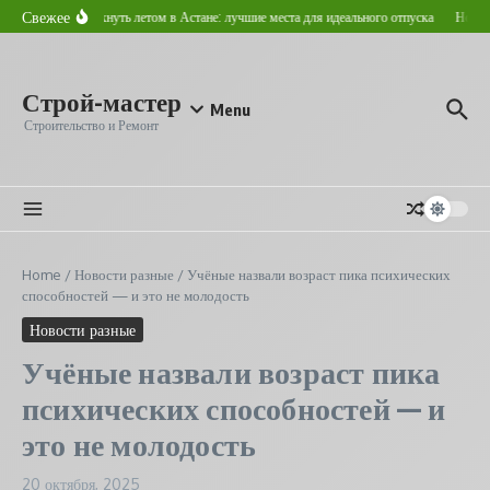
Перейти к содержанию
Свежее
Где отдохнуть летом в Астане: лучшие места для идеального отпуска
Новост
Строй-мастер
Menu
Строительство и Ремонт
Home
/
Новости разные
/
Учёные назвали возраст пика психических
способностей — и это не молодость
Новости разные
Учёные назвали возраст пика
психических способностей — и
это не молодость
20 октября, 2025