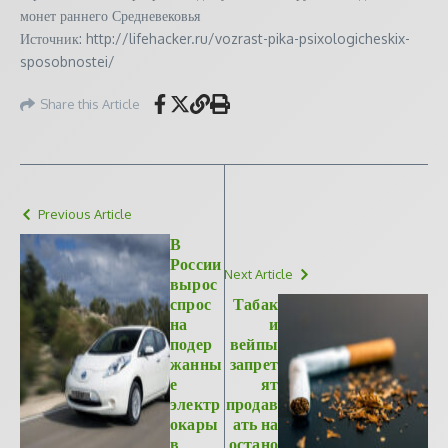
монет раннего Средневековья
Источник: http://lifehacker.ru/vozrast-pika-psixologicheskix-
sposobnostei/
Share this Article
Previous Article
В
России
Next Article
вырос
спрос
Табак
на
и
подер
вейпы
жанны
запрет
е
ят
электр
продав
окары
ать на
в
остано