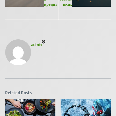
кредит
вках
admin
Related Posts