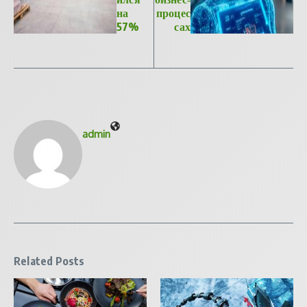
на
процес
57%
сах
admin
Related Posts