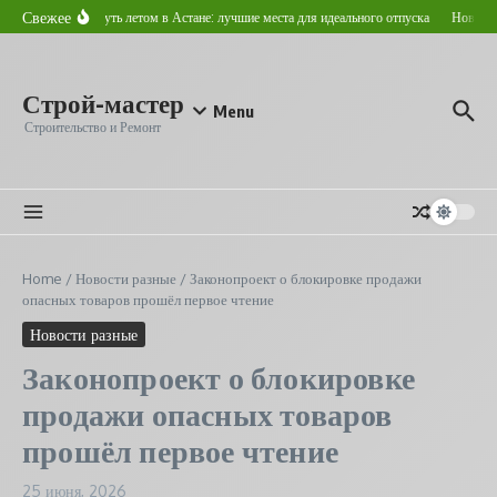
Перейти к содержанию
Свежее
Где отдохнуть летом в Астане: лучшие места для идеального отпуска
Новострой
Строй-мастер
Menu
Строительство и Ремонт
Home
/
Новости разные
/
Законопроект о блокировке продажи
опасных товаров прошёл первое чтение
Новости разные
Законопроект о блокировке
продажи опасных товаров
прошёл первое чтение
25 июня, 2026