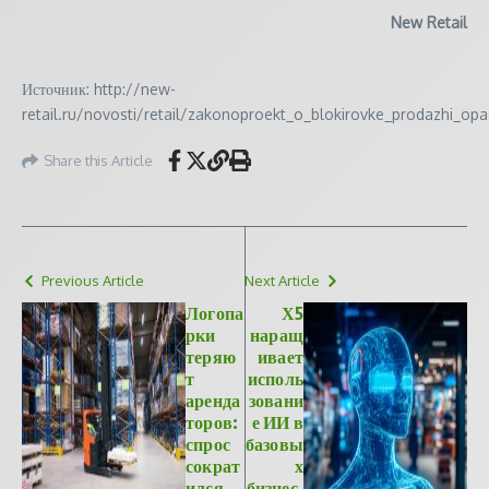
New Retail
Источник: http://new-
retail.ru/novosti/retail/zakonoproekt_o_blokirovke_prodazhi_op
Share this Article
Previous Article
Next Article
Логопа
Х5
рки
наращ
теряю
ивает
т
исполь
аренда
зовани
торов:
е ИИ в
спрос
базовы
сократ
х
ился
бизнес‑