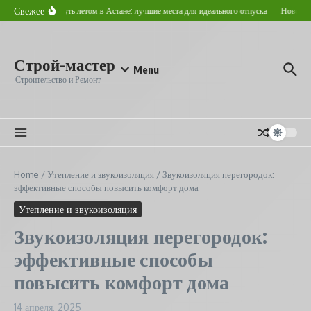
Перейти к содержанию
Свежее
Где отдохнуть летом в Астане: лучшие места для идеального отпуска
Новостройк
Строй-мастер
Menu
Строительство и Ремонт
Home
/
Утепление и звукоизоляция
/
Звукоизоляция перегородок:
эффективные способы повысить комфорт дома
Утепление и звукоизоляция
Звукоизоляция перегородок:
эффективные способы
повысить комфорт дома
14 апреля, 2025