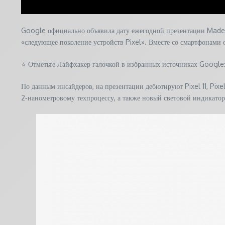
Google официально объявила дату ежегодной презентации Made b
«следующее поколение устройств Pixel». Вместе со смартфонами 
⭐ Отметьте Лайфхакер галочкой в избранных источниках Google: 
По данным инсайдеров, на презентации дебютируют Pixel 11, Pixel
2‑нанометровому техпроцессу, а также новый световой индикатор