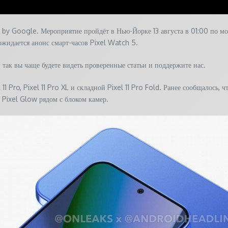
y Google. Мероприятие пройдёт в Нью-Йорке 13 августа в 01:00 по мо
ожидается анонс смарт-часов Pixel Watch 5.
так вы чаще будете видеть проверенные статьи и поддержите нас.
 11 Pro, Pixel 11 Pro XL и складной Pixel 11 Pro Fold. Ранее сообщалос
 Pixel Glow рядом с блоком камер.