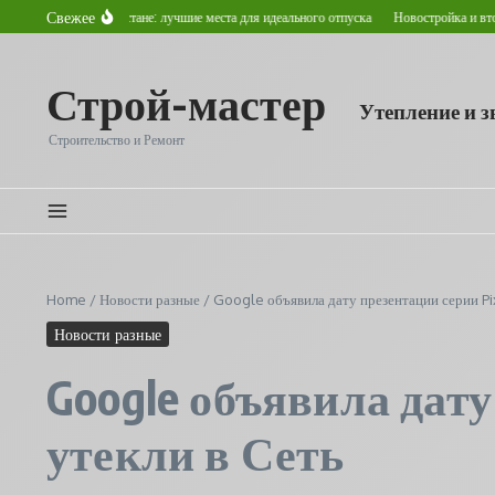
Перейти к содержанию
Свежее
ь летом в Астане: лучшие места для идеального отпуска
Новостройка и вторичное жи
Строй-мастер
Утепление и 
Строительство и Ремонт
Home
/
Новости разные
/
Google объявила дату презентации серии Pi
Новости разные
Google объявила дату
утекли в Сеть