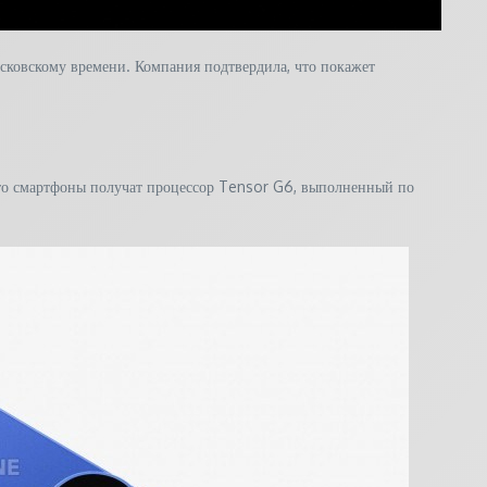
сковскому времени. Компания подтвердила, что покажет
ь, что смартфоны получат процессор Tensor G6, выполненный по