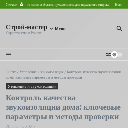
Перейти к содержанию
Свежее
Где отдохнуть летом в Астане: лучшие места для идеального отпуска
Новостройк
Строй-мастер
Menu
Строительство и Ремонт
Home
/
Утепление и звукоизоляция
/
Контроль качества звукоизоляции
дома: ключевые параметры и методы проверки
Утепление и звукоизоляция
Контроль качества
звукоизоляции дома: ключевые
параметры и методы проверки
20 января, 2025