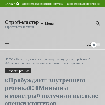
Перейти к содержанию
Свежее
ом в Астане: лучшие места для идеального отпуска
Новостройка и вторичное жилье: 
Строй-мастер
Menu
Строительство и Ремонт
Home
/
Новости разные
/
«Пробуждают внутреннего ребёнка»:
«Миньоны и монстры» получили высокие оценки критиков
Новости разные
«Пробуждают внутреннего
ребёнка»: «Миньоны
и монстры» получили высокие
оценки критиков