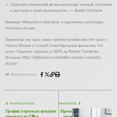
«Довольно непонятный фильм‑катастрофа: шумный, суетливый
и жестокий в своей неумолимости», — Austin Chronicle.
Премьера «Миньонов и монстров» в зарубежных кинотеатрах
состоялась сегодня.
Пришельцы уже здесь: вышел трейлер мультфильма «Не одни» с
Тимоти Шаламе и Селеной ГомесОбразцовая фантастика: 3-й
сезон «Укрытия» стартовал со 100% на Rotten Tomatoes
Источник: http://lifehacker.ru/multfilm-minony-i-monstry-
otzyvy/
Share this Article
Previous Article
Next Article
Трафик торговых центров
Проек
снизился на 2% в
тная