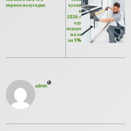
первом полугодии
кухня
в
2026 г
оду
подоро
жала
на 5%
admin