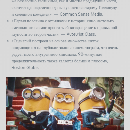
же беззаботно хаотичный, как и многие предыдущие части,
является одновременно данью уважения старому Голливуду
и семейной комедией», — Common Sense Media.
«Первая половина с отсылками к истории кино настолько
смешная, что я смог простить ей возвращение к привычной
глупости во второй части», — Auteurist Class.
«Сценарий построен на основе множества шуток,
опирающихся на глубокие знания кинематографа, что очень
радует моего внутреннего киномана. 90‑минутная
продолжительность также является большим плюсом», —
Boston Globe.