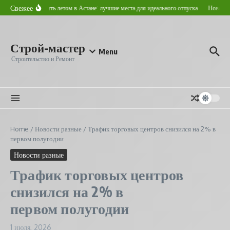
Перейти к содержанию
Свежее
Где отдохнуть летом в Астане: лучшие места для идеального отпуска
Новостро
Строй-мастер
Menu
Строительство и Ремонт
Home
/
Новости разные
/
Трафик торговых центров снизился на 2% в
первом полугодии
Новости разные
Трафик торговых центров
снизился на 2% в
первом полугодии
1 июля, 2026